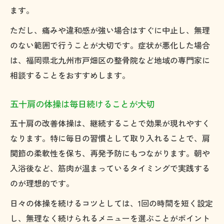
違い
ます。
五十肩でやってはいけないストレッチの特
ただし、痛みや違和感が強い場合はすぐに中止し、無理
徴
のない範囲で行うことが大切です。症状が悪化した場合
五十肩改善のために慎重に選ぶべき運動法
は、福岡県北九州市戸畑区の整骨院など地域の専門家に
五十肩の症状別に選びたい体操のポイント
相談することをおすすめします。
五十肩なら知っておきたい体操の注意点
五十肩の体操は毎日続けることが大切
五十肩の症状に合わせた体操の注意点まと
五十肩の改善体操は、継続することで効果が現れやすく
め
なります。特に毎日の習慣として取り入れることで、肩
五十肩体操中に痛みを感じた時の対処法
関節の柔軟性を保ち、再発予防にもつながります。朝や
五十肩で体操を続ける際の安全ポイント
入浴後など、筋肉が温まっているタイミングで実践する
五十肩の動かし方で避けたい間違いとは
のが理想的です。
五十肩ケアによる悪化リスクを減らすため
日々の体操を続けるコツとしては、1回の時間を短く設定
に
し、無理なく続けられるメニューを選ぶことがポイント
戸畑区で五十肩相談先を探すポイント