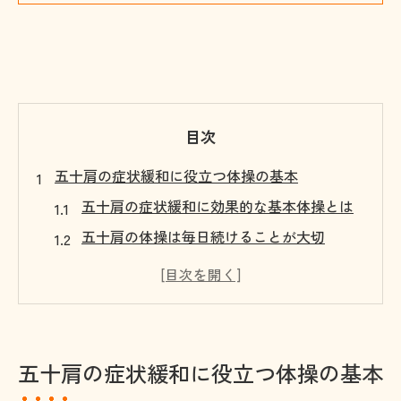
目次
五十肩の症状緩和に役立つ体操の基本
五十肩の症状緩和に効果的な基本体操とは
五十肩の体操は毎日続けることが大切
五十肩の改善を目指すストレッチ法の選び
方
五十肩の動作改善のために意識したいポイ
ント
五十肩の症状緩和に役立つ体操の基本
五十肩の回復を早める体操タイミングの工