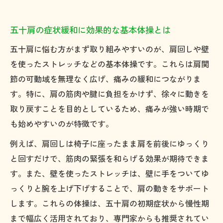
夫
自宅で安全に始める五十肩ケア手順
五十肩の症状緩和に効果的な基本体操とは
五十肩ケアは自宅で無理なく始めるのが基
五十肩に悩む方がまず取り組みやすいのが、肩回しや壁
本
を使ったストレッチなどの基本体操です。これらは肩関
五十肩の体操前に知っておきたい注意点ま
節の可動域を無理なく広げ、痛みの緩和につながりま
とめ
す。特に、肩の筋肉や腱に負担をかけず、徐々に動きを
五十肩のセルフケア方法を安全に実践する
取り戻すことを目的としているため、痛みが強い時期で
コツ
も始めやすいのが特徴です。
五十肩でも安心してできる動かし方の工夫
例えば、肩回しは椅子に座ったまま肩を前後にゆっくり
五十肩の痛みがある時の運動制限について
と回すだけで、筋肉の緊張を和らげる効果が期待できま
痛みを悪化させない五十肩改善法の選び方
す。また、壁を使ったストレッチは、壁に手をついてゆ
五十肩の痛みを悪化させない改善法の見極
っくりと腕を上げ下げすることで、肩の動きをサポート
め方
します。これらの体操は、五十肩の初期症状から慢性期
五十肩では避けるべき動きと安全な体操の
まで幅広く活用されており、専門家からも推奨されてい