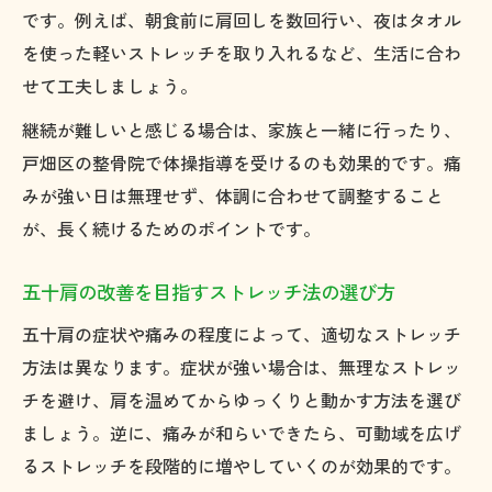
です。例えば、朝食前に肩回しを数回行い、夜はタオル
五十肩相談先選びで重視すべきポイントと
を使った軽いストレッチを取り入れるなど、生活に合わ
は
せて工夫しましょう。
五十肩に強い専門家を選ぶための比較方法
継続が難しいと感じる場合は、家族と一緒に行ったり、
五十肩で信頼できる相談先を見極めるコツ
戸畑区の整骨院で体操指導を受けるのも効果的です。痛
五十肩のリハビリ体制を持つ施設の特徴
みが強い日は無理せず、体調に合わせて調整すること
五十肩の相談先選びで口コミを活用する方
が、長く続けるためのポイントです。
法
肩の可動域を早めに回復する工夫を紹介
五十肩の改善を目指すストレッチ法の選び方
五十肩の可動域回復を早めるための体操習
五十肩の症状や痛みの程度によって、適切なストレッチ
慣
方法は異なります。症状が強い場合は、無理なストレッ
五十肩改善で意識したい可動域向上の工夫
チを避け、肩を温めてからゆっくりと動かす方法を選び
ましょう。逆に、痛みが和らいできたら、可動域を広げ
五十肩の回復期におすすめの動かし方を解
るストレッチを段階的に増やしていくのが効果的です。
説