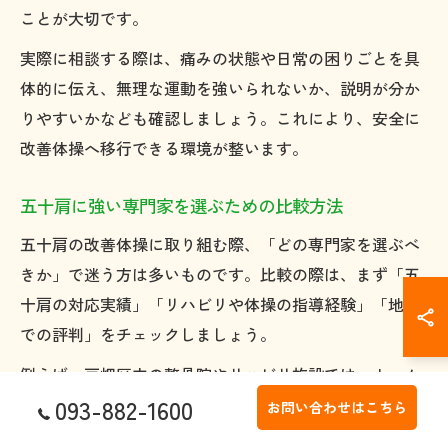
ことが大切です。
実際に相談する際は、痛みの状態や日常の困りごとを具
体的に伝え、無理な運動を強いられないか、説明が分か
りやすいかなども確認しましょう。これにより、安全に
改善体操へ移行できる環境が整います。
五十肩に強い専門家を選ぶための比較方法
五十肩の改善体操に取り組む際、「どの専門家を選ぶべ
きか」で迷う方は多いものです。比較の際は、まず「五
十肩の対応実績」「リハビリや体操の指導経験」「地域
での評判」をチェックしましょう。
例えば、戸畑区内の整骨院やリハビリ施設では、ホーム
093-882-1600
ページや口コミで五十肩の症例や施術内容が公開されて
お問い合わせはこちら
いる場合があります。これらを参考に、専門家がどの程