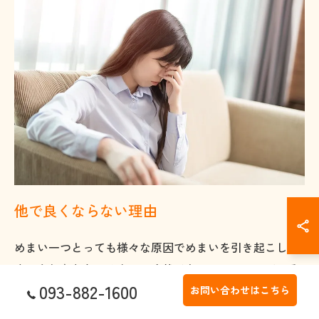
他で良くならない理由
めまい一つとっても様々な原因でめまいを引き起こしま
す。もしあなたがめまいの症状でどこかにかかっている
093-882-1600
けどなかなか改善しない場合はその場所では改善できな
お問い合わせはこちら
い原因のせいかもしれません。