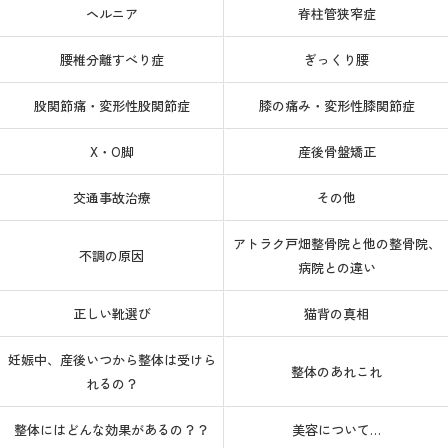
ヘルニア
脊柱管狭窄症
腰椎分離すべり症
ぎっくり腰
股関節痛・変形性股関節症
膝の痛み・変形性膝関節症
X・O脚
産後骨盤矯正
交通事故治療
その他
アトラク戸畑整骨院と他の整骨院、
不調の原因
病院との違い
正しい靴選び
猫背の真相
妊娠中、産後いつから整体は受けら
整体のあれこれ
れるの？
整体にはどんな効果があるの？？
美容について…