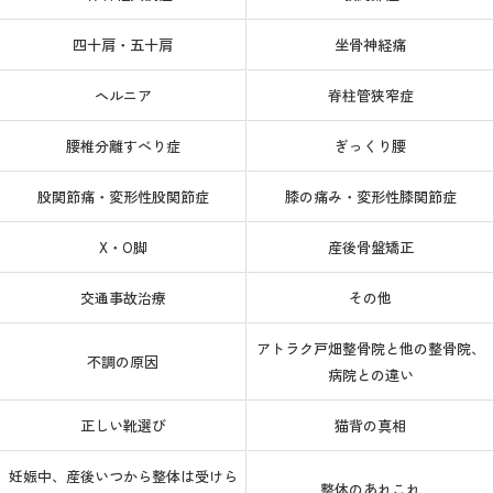
四十肩・五十肩
坐骨神経痛
ヘルニア
脊柱管狭窄症
腰椎分離すべり症
ぎっくり腰
股関節痛・変形性股関節症
膝の痛み・変形性膝関節症
X・O脚
産後骨盤矯正
交通事故治療
その他
アトラク戸畑整骨院と他の整骨院、
不調の原因
病院との違い
正しい靴選び
猫背の真相
妊娠中、産後いつから整体は受けら
整体のあれこれ