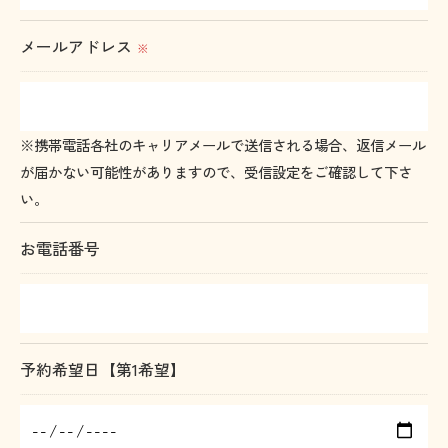
＜個人情報の委託について＞
メールアドレス
※
当社では、利用目的の達成に必要な範囲において、
個人情報を外部に委託する場合があります。
これらの委託先に対しては個人情報保護契約等の措
※携帯電話各社のキャリアメールで送信される場合、返信メール
置をとり、適切な監督を行います。
が届かない可能性がありますので、受信設定をご確認して下さ
い。
＜個人情報の安全管理＞
当社では、個人情報の漏洩等がなされないよう、適
お電話番号
切に安全管理対策を実施します。
＜個人情報を与えなかった場合に生じる結果＞
必要な情報を頂けない場合は、それに対応した当社
予約希望日【第1希望】
のサービスをご提供できない場合がございますので
予めご了承ください。