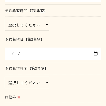
＜個人情報の開示･訂正・削除･利用停止の手続につ
予約希望時間【第1希望】
いて＞
当社では、お客様の個人情報の開示･訂正･削除・利
用停止の手続を定めさせて頂いております。
ご本人である事を確認のうえ、対応させて頂きま
予約希望日【第2希望】
す。
個人情報の開示･訂正･削除・利用停止の具体的手続
きにつきましては、お電話でお問合せ下さい。
予約希望時間【第2希望】
お悩み
※