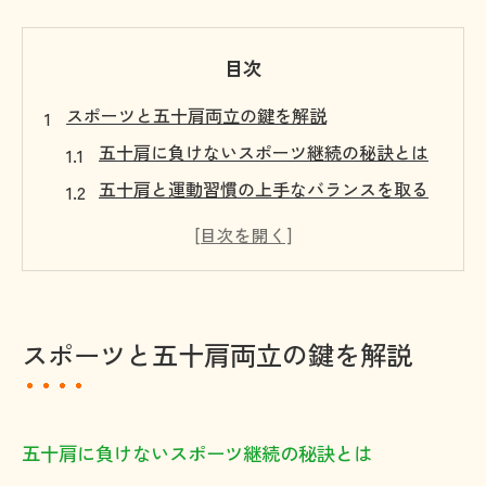
目次
スポーツと五十肩両立の鍵を解説
五十肩に負けないスポーツ継続の秘訣とは
五十肩と運動習慣の上手なバランスを取る
方法
整形外科の視点で学ぶ五十肩対策と運動の
工夫
スポーツ愛好家が五十肩予防に心がけたい
スポーツと五十肩両立の鍵を解説
習慣
五十肩リスクを抑えるための運動前ストレ
ッチ
五十肩に負けないスポーツ継続の秘訣とは
五十肩に悩む方が運動を続ける術