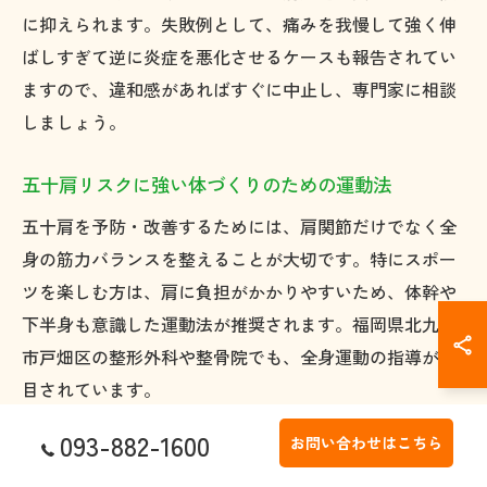
に抑えられます。失敗例として、痛みを我慢して強く伸
ばしすぎて逆に炎症を悪化させるケースも報告されてい
ますので、違和感があればすぐに中止し、専門家に相談
しましょう。
五十肩リスクに強い体づくりのための運動法
五十肩を予防・改善するためには、肩関節だけでなく全
身の筋力バランスを整えることが大切です。特にスポー
ツを楽しむ方は、肩に負担がかかりやすいため、体幹や
下半身も意識した運動法が推奨されます。福岡県北九州
市戸畑区の整形外科や整骨院でも、全身運動の指導が注
目されています。
具体的には、チューブトレーニングや軽いダンベルを使
093-882-1600
お問い合わせはこちら
った肩周囲の筋力強化、スクワットや体幹トレーニング