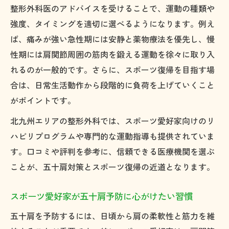
整形外科医のアドバイスを受けることで、運動の種類や
せ
強度、タイミングを適切に選べるようになります。例え
整形外科と鍼灸接骨院の併用による五十肩
ば、痛みが強い急性期には安静と薬物療法を優先し、慢
改善
性期には肩関節周囲の筋肉を鍛える運動を徐々に取り入
五十肩改善に役立つ多職種連携の重要性と
れるのが一般的です。さらに、スポーツ復帰を目指す場
は
合は、日常生活動作から段階的に負荷を上げていくこと
リハビリとセルフケアで五十肩からの早期
がポイントです。
回復
北九州エリアの整形外科では、スポーツ愛好家向けのリ
五十肩克服を支える家族や専門家のサポー
ハビリプログラムや専門的な運動指導も提供されていま
ト体制
す。口コミや評判を参考に、信頼できる医療機関を選ぶ
ことが、五十肩対策とスポーツ復帰の近道となります。
スポーツ愛好家が五十肩予防に心がけたい習慣
五十肩を予防するには、日頃から肩の柔軟性と筋力を維