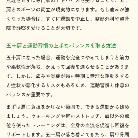
無理をせずに専門家のアドバイスを受けることで、五十
に学ぶ
肩とスポーツの両立が現実的になります。もし痛みが強
北九州エリアの整形外科で受けられる五十
くなった場合は、すぐに運動を中止し、整形外科や整骨
肩支援
院で診察を受けることが大切です。
五十肩後のスポーツ復帰で注意すべきポイ
ント
五十肩と運動習慣の上手なバランスを取る方法
整形外科医推薦の五十肩リハビリと再発予
五十肩になった場合、運動を完全にやめてしまうと筋力
防策
や柔軟性が落ち、かえって回復を遅らせることがありま
最新技術で五十肩対策が進化中
す。しかし、痛みや炎症が強い時期に無理な運動をする
と症状が悪化するリスクもあるため、運動習慣と休息の
五十肩治療に役立つ最新リハビリ機器の実
バランスが重要です。
力
MRIやエコーで実現する五十肩の的確な診断
まずは肩に負担をかけない範囲で、できる運動から始め
法
ましょう。ウォーキングや軽いストレッチ、肩以外の部
スポーツ整形外科が導入する五十肩の新治
位を使ったトレーニングは、全身の血流を促進し回復を
療法
サポートします。五十肩が落ち着いてきたら、肩甲骨周