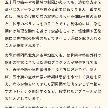
五十肩の痛みや可動域の制限があっても、適切な方法を
五十肩を抱えたまま無理なく運動を続ける
選べばスポーツ活動を諦める必要はありません。重要な
コツ
のは、痛みの程度や肩の状態に合わせた運動強度の調整
スポーツ整形外科を活用した五十肩サポー
と、休息のバランスを取ることです。具体的には、急性
ト法
期には無理な動作を避けて安静を心がけ、慢性期や回復
五十肩による痛みを緩和する運動メニュー
期には専門家の指導のもとでリハビリ運動を取り入れる
の工夫
ことが推奨されます。
整形外科医のアドバイスで安全に運動を実
実際に福岡県北九州市戸畑区でも、整骨院や整形外科で
践
個別の症状に合わせた運動プログラムが提供されてお
五十肩改善に役立つセルフケアと運動の両
り、再発予防や早期復帰を目指す方に好評です。例え
立
ば、五十肩の症状が強い時期は患部を冷やして炎症を抑
肩の痛みにスポーツ復帰は可能か
え、痛みが和らいできたら肩周囲の筋肉を少しずつ動か
五十肩からスポーツ復帰を実現する段階的
すストレッチを開始するなど、段階的なアプローチが効
プロセス
果的とされています。
五十肩を乗り越えた競技経験者の復帰体験