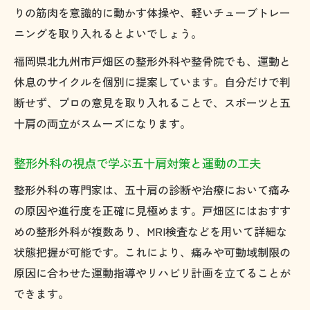
りの筋肉を意識的に動かす体操や、軽いチューブトレー
五十肩回復を支える先端技術と現場の変化
ニングを取り入れるとよいでしょう。
五十肩改善を加速する最新EMS治療の効果
福岡県北九州市戸畑区の整形外科や整骨院でも、運動と
健やかな競技生活と五十肩予防法
休息のサイクルを個別に提案しています。自分だけで判
五十肩を未然に防ぐ日常ストレッチのすす
断せず、プロの意見を取り入れることで、スポーツと五
め
十肩の両立がスムーズになります。
五十肩リスクに強い体づくりのための運動
法
整形外科の視点で学ぶ五十肩対策と運動の工夫
スポーツ愛好家が実践したい五十肩予防習
整形外科の専門家は、五十肩の診断や治療において痛み
慣
の原因や進行度を正確に見極めます。戸畑区にはおすす
整形外科と連携した五十肩の早期チェック
めの整形外科が複数あり、MRI検査などを用いて詳細な
方法
状態把握が可能です。これにより、痛みや可動域制限の
五十肩になりにくい肩関節のセルフケア術
原因に合わせた運動指導やリハビリ計画を立てることが
五十肩克服を支える多角的アプローチ
できます。
五十肩克服に有効な運動と治療の組み合わ