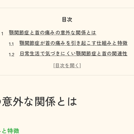
目次
顎関節症と首の痛みの意外な関係とは
顎関節症が首の痛みを引き起こす仕組みと特徴
日常生活で気づきにくい顎関節症と首の関連性
首や肩のこりが顎関節症とどう結びつくのか
顎関節症による首の違和感が現れるタイミング
長時間のスマホ使用が顎関節症に与える影響
首が痛いなら知っておきたい顎関節症の特徴
の意外な関係とは
顎関節症が首の痛みと結びつく主な原因
首の痛みを伴う顎関節症のサインを見逃さない
顎関節症の人が感じやすい首への負担ポイント
みと特徴