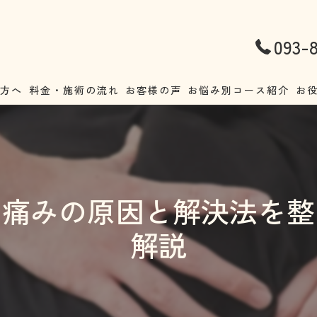
093-
の方へ
料金・施術の流れ
お客様の声
お悩み別コース紹介
お
腰痛
不
首こり・肩こり
ア
の痛みの原因と解決法を整
ストレートネック
正
解説
頭痛
猫
耳鳴り・めまい
妊
自律神経失調症
整