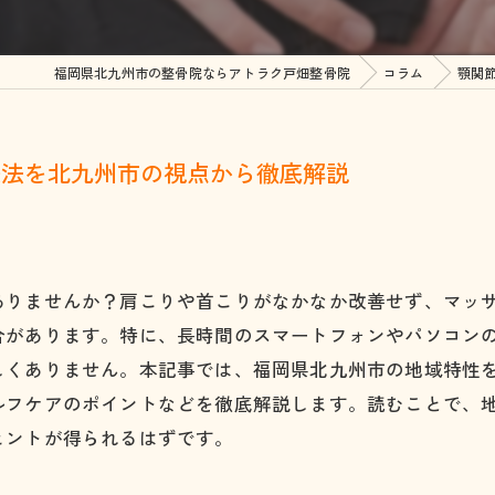
顎関節症
整
福岡県北九州市の整骨院ならアトラク戸畑整骨院
コラム
顎関
四十肩・五十肩
美
坐骨神経痛
決法を北九州市の視点から徹底解説
ヘルニア
脊柱管狭窄症
腰椎分離すべり症
ありませんか？肩こりや首こりがなかなか改善せず、マッ
合があります。特に、長時間のスマートフォンやパソコン
ぎっくり腰
しくありません。本記事では、福岡県北九州市の地域特性
股関節痛・変形性股関節
ルフケアのポイントなどを徹底解説します。読むことで、
ヒントが得られるはずです。
膝の痛み・変形性膝関節