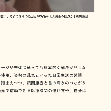
体にはどんな効果があるの？？
節症による首の痛みの原因と解決法を北九州市の視点から徹底解説
容について…
サージや整体に通っても根本的な解決が見えな
の使用、姿勢の乱れといった日常生活の習慣
を踏まえつつ、顎関節症と首の痛みのつながり
症
地元で信頼できる医療機関の選び方や、自分に
症