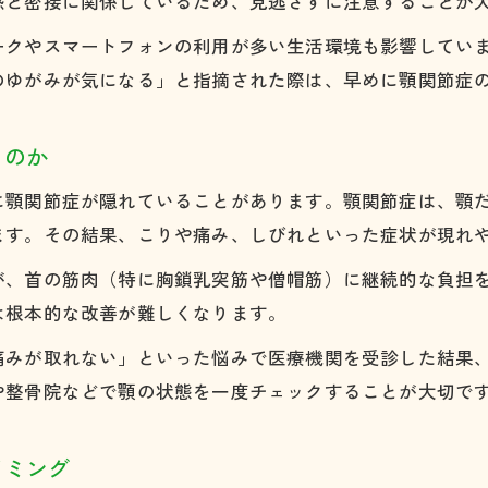
感と密接に関係しているため、見逃さずに注意することが
ロッキングから首への負担が増す流れの実態
ークやスマートフォンの利用が多い生活環境も影響してい
八幡西区や小倉北区で顎関節症を相談するコツ
のゆがみが気になる」と指摘された際は、早めに顎関節症
顎関節症で信頼できる医療機関の選び方ガイド
八幡西区・小倉北区で顎関節症相談が増える理由
くのか
顎関節症の専門医に相談するときのポイント
に顎関節症が隠れていることがあります。顎関節症は、顎
地元で評判の良い顎関節症治療の特徴とは
ます。その結果、こりや痛み、しびれといった症状が現れ
顎関節症と首の痛み相談時に伝えるべき内容
が、首の筋肉（特に胸鎖乳突筋や僧帽筋）に継続的な負担
セルフケアで改善を目指す顎関節症の具体策
は根本的な改善が難しくなります。
首の痛み軽減に役立つ顎関節症セルフケア法
痛みが取れない」といった悩みで医療機関を受診した結果
自宅でできる顎関節症予防ストレッチのコツ
や整骨院などで顎の状態を一度チェックすることが大切で
顎関節症による首こり解消のセルフマッサージ
生活習慣から見直す顎関節症と首の痛み対策
イミング
顎関節症の悪化を防ぐセルフケアの注意点