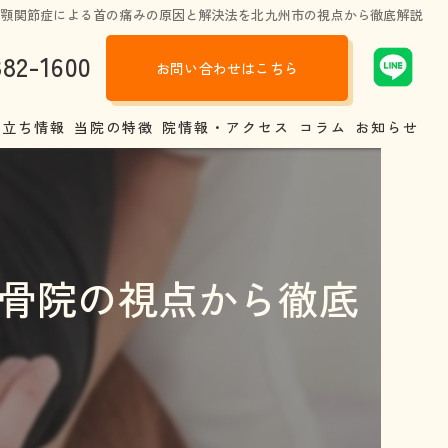
顎関節症による首の痛みの原因と解決法を北九州市の視点から徹底解説
882-1600
お問い合わせはこちら
役立ち情報
当院の特徴
院情報・アクセス
コラム
お知らせ
調の原因
肩こり
トラク戸畑整骨院と他の整骨院、病院との違い
腰痛
骨院の視点から徹底
しい靴選び
交通事故
背の真相
股関節
娠中、産後いつから整体は受けられるの？
四十肩
体のあれこれ