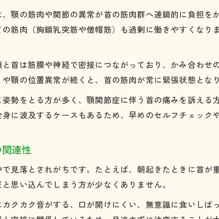
顎関節症による首こり・肩こりの特徴的な症状
は、顎の筋肉や関節の異常が首の筋肉群へ連鎖的に負担を
顎関節症のセルフチェック方法と注意点
ての筋肉（胸鎖乳突筋や僧帽筋）も過剰に働きやすくなり
専門医選びで大切な顎関節症の診療科目案内
顎関節症で首が痛いときの適切な診療科選び
顎と首は筋膜や神経で密接につながっており、かみ合わせ
顎関節症の診断に強い医療機関の特徴とは
りや顎の位置異常が続くと、首の筋肉が常に緊張状態とな
顎関節症治療で信頼できる専門医を見極めるコツ
じ姿勢をとる方が多く、顎関節症に伴う首の痛みを訴える
顎関節症を相談する際の診療科目の基礎知識
全身に波及するケースもあるため、早めのセルフチェック
首の痛みも診てもらえる顎関節症の専門科紹介
顎関節症がロッキングを招く理由を徹底調査
の関連性
顎関節症によるロッキング発生のメカニズム解説
中で見落とされがちです。たとえば、朝起きたときに首が
首の痛みも関係する顎関節症のロッキング症状
だと思い込んでしまう方が少なくありません。
ロッキングを防ぐための顎関節症セルフケア法
にカクカク音がする、口が開けにくい、無意識に食いしば
顎関節症でロッキングが起きやすい生活習慣