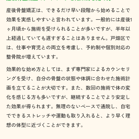
産後骨盤矯正は、できるだけ早い段階から始めることで
体型戻しを助ける関節可動域の重要ポイン
効果を実感しやすいと言われています。一般的には産後1
ト
ヶ月頃から施術を受けられることが多いですが、半年以
産後骨盤矯正の施術で柔軟性アップを目指
上経過していても遅すぎることはありません。戸畑区で
す
は、仕事や育児との両立を考慮し、予約制や個別対応の
関節の動きを高める産後骨盤矯正の施術例
整骨院が増えています。
産後骨盤矯正が日常動作に与える良い影響
効果的な始め方としては、まず専門家によるカウンセリ
ングを受け、自分の骨盤の状態や体調に合わせた施術計
画を立てることが大切です。また、数回の施術で体の変
化を感じる方も多いですが、継続することでより安定し
た効果が得られます。無理のないペースで通院し、自宅
でできるストレッチや運動も取り入れると、より早く理
想の体型に近づくことができます。