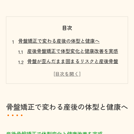
目次
骨盤矯正で変わる産後の体型と健康へ
産後骨盤矯正で体型変化と健康改善を実感
骨盤が歪んだまま固まるリスクと産後骨盤
矯正
産後骨盤矯正で腰痛や姿勢不良を根本から
ケア
産後骨盤矯正のタイミングと効果的な始め
骨盤矯正で変わる産後の体型と健康へ
方
産後の育児と両立できる骨盤矯正の方法と
は
産後骨盤矯正で体型変化と健康改善を実感