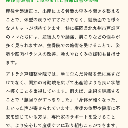
産後骨盤矯正がもたらす驚きの効果とは
産後骨盤矯正は、出産による骨盤の歪みや開きを整える
産後骨盤矯正で期待できる主な効果一覧
ことで、体型の戻りやすさだけでなく、健康面でも様々
腰痛や肩こり改善に産後骨盤矯正が有効な
なメリットが期待できます。特に福岡県北九州市戸畑区
理由
のママたちには、産後太りや腰痛、肩こりなどの悩みが
産後骨盤矯正で体型戻しに成功した事例紹
多く見られますが、整骨院での施術を受けることで、姿
介
勢や筋肉バランスの改善、冷えやむくみの緩和も目指せ
骨盤矯正による関節の可動域拡大のポイン
ます。
ト
アトラク戸畑整骨院では、単に歪んだ骨盤を元に戻すだ
産後骨盤矯正が冷え性やむくみにも良い理
けでなく、関節の可動域を広げて出産前よりも良い状態
由
へ導くことを重視しています。例えば、施術を継続する
体型戻しに悩む方へおすすめの骨盤ケア
ことで「腰回りがすっきりした」「身体が軽くなった」
産後骨盤矯正で体型戻しをサポートする流
といった声が寄せられています。産後の体型や健康に不
れ
安を感じている方は、専門家のサポートを受けること
骨盤矯正で産前のズボンが履ける身体に変
で、より安心して産後ケアに取り組むことができます。