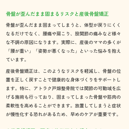
化
骨盤が歪んだまま固まるリスクと産後骨盤矯正
忙しい育児中でも産後骨盤矯正が続けやす
い理由
骨盤が歪んだまま固まってしまうと、体型が戻りにくく
産後骨盤矯正の継続がもたらす長期的な変
なるだけでなく、腰痛や肩こり、股関節の痛みなど様々
化
な不調の原因になります。実際に、産後のママの多くが
「腰が重い」「姿勢が悪くなった」といった悩みを抱え
セルフケアと並行した産後骨盤矯正の活用
ています。
法
腰痛や肩こり解消に役立つ産後骨盤矯正
産後骨盤矯正は、このようなリスクを軽減し、骨盤の位
置を正しく戻すことで健康的な身体づくりをサポートし
腰痛改善に特化した産後骨盤矯正のポイン
ます。特に、アトラク戸畑整骨院では関節の可動域を広
ト
げる施術も行っており、固まってしまった骨盤や筋肉の
肩こり対策もできる産後骨盤矯正の実践法
柔軟性を高めることができます。放置してしまうと症状
産後骨盤矯正で根本原因から不調を解消す
が慢性化する恐れがあるため、早めのケアが重要です。
る
実感できる産後骨盤矯正の効果と口コミ紹