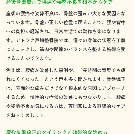
産後骨盤矯正で腰痛や姿勢不良を根本からケア
介
産後の腰痛や姿勢不良は、骨盤の歪みが大きな要因とな
子育て中でも無理なく通える骨盤矯正の工
っています。骨盤が正しい位置に戻ることで、腰や背中
夫
への負担が軽減され、日常生活での動作も楽になりま
歪み改善なら産後骨盤矯正の実践が鍵
す。アトラク戸畑整骨院では、個々の身体の状態を丁寧
骨盤の歪みを整える産後骨盤矯正の重要性
にチェックし、筋肉や関節のバランスを整える施術を受
産後骨盤矯正で美しい姿勢を取り戻すコツ
けることができます。
産後骨盤矯正で歪み予防とトラブル対策を
例えば、腰痛が改善した事例や、「長時間の育児でも疲
実現
れにくくなった」という声も多く聞かれます。骨盤矯正
骨盤が固まる前に産後骨盤矯正を始めるべ
は、表面的な痛みだけでなく根本的な原因にアプローチ
き理由
するため、慢性的な症状の改善にもつながります。腰痛
産後骨盤矯正で起きやすいトラブルと対策
や姿勢不良が気になる方は、専門家による継続的なケア
法
をおすすめします。
関節の可動域を広げる施術の魅力徹底解説
産後骨盤矯正のタイミングと効果的な始め方
産後骨盤矯正で関節の可動域が広がる理由