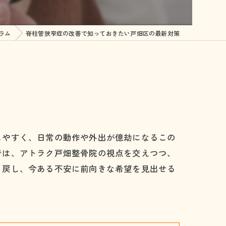
体にはどんな効果があるの？？
ラム
脊柱管狭窄症の改善で知っておきたい戸畑区の最新対策
容について…
しやすく、日常の動作や外出が億劫になるこの
では、アトラク戸畑整骨院の視点を交えつつ、
り戻し、今ある不安に前向きな希望を見出せる
症
症