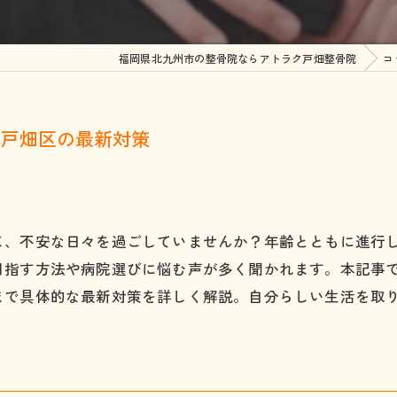
顎関節症
整
福岡県北九州市の整骨院ならアトラク戸畑整骨院
コ
四十肩・五十肩
美
坐骨神経痛
い戸畑区の最新対策
ヘルニア
脊柱管狭窄症
腰椎分離すべり症
じ、不安な日々を過ごしていませんか？年齢とともに進行
目指す方法や病院選びに悩む声が多く聞かれます。本記事
ぎっくり腰
まで具体的な最新対策を詳しく解説。自分らしい生活を取
股関節痛・変形性股関節
膝の痛み・変形性膝関節