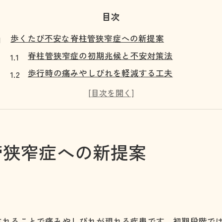
目次
歩くたび不安な脊柱管狭窄症への新提案
脊柱管狭窄症の初期兆候と不安対策法
歩行時の痛みやしびれを軽減する工夫
脊柱管狭窄症改善に向けた生活見直し
アトラク戸畑整骨院が伝える最新の考え方
北九州市戸畑区で注目の脊柱管狭窄症対策
生活を変える脊柱管狭窄症改善の実践法
管狭窄症への新提案
毎日の動き方で脊柱管狭窄症を和らげるポイント
姿勢改善とセルフケアが脊柱管狭窄症に有効な理
脊柱管狭窄症改善のための運動と注意点
整骨院での専門施術のメリットを解説
されることで痛みやしびれが現れる疾患です。初期段階で