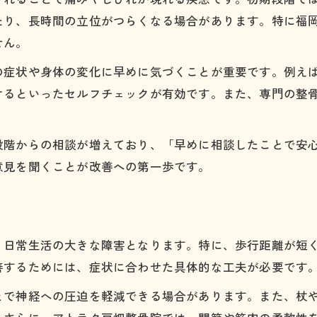
生活習慣から脊柱管狭窄症を見直す方法
たり、長時間の立位がつらくなる場合があります。特に福
もし脊柱管狭窄症が気になるなら知るべき対策
せん。
早期発見が大切な脊柱管狭窄症の特徴
の症状や身体の変化に早めに気づくことが重要です。例え
専門家による脊柱管狭窄症の診断と検査法
けるといったセルフチェックが有効です。また、専門の整
整骨院と病院の脊柱管狭窄症対応の違い
。
脊柱管狭窄症で注意すべき日常のポイント
段階からの相談が増えており、「早めに相談したことで安
不安を和らげる脊柱管狭窄症相談の活用方法
意見を聞くことが改善への第一歩です。
痛みやしびれを緩和へ導くアプローチの選択肢
脊柱管狭窄症に有効な保存療法のポイント
手術以外の脊柱管狭窄症改善方法を比較
、日常生活の大きな障害となります。特に、歩行距離が短
整骨院施術と神経ブロック治療の違い
善するためには、症状に合わせた具体的な工夫が必要です
脊柱管狭窄症の症状緩和に役立つストレッチ
とで神経への圧迫を軽減できる場合があります。また、杖
専門的なアプローチで期待できる効果