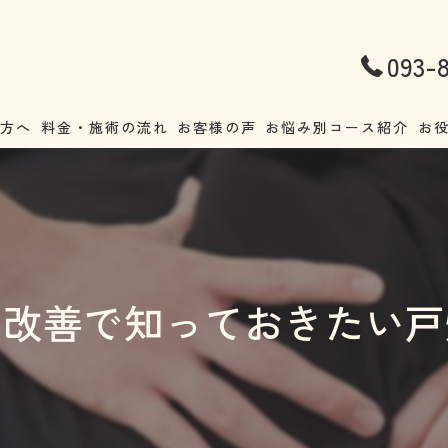
093-
の方へ
料金・施術の流れ
お客様の声
お悩み別コース紹介
お
腰痛
不
首こり・肩こり
ア
ストレートネック
正
の改善で知っておきたい戸
頭痛
猫
耳鳴り・めまい
妊
自律神経失調症
整