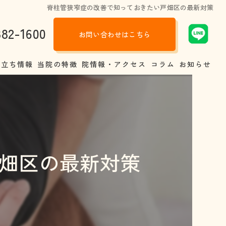
脊柱管狭窄症の改善で知っておきたい戸畑区の最新対策
882-1600
お問い合わせはこちら
役立ち情報
当院の特徴
院情報・アクセス
コラム
お知らせ
調の原因
肩こり
トラク戸畑整骨院と他の整骨院、病院との違い
腰痛
しい靴選び
交通事故
畑区の最新対策
背の真相
股関節
娠中、産後いつから整体は受けられるの？
四十肩
体のあれこれ