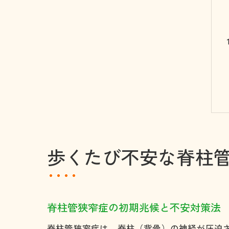
歩くたび不安な脊柱
脊柱管狭窄症の初期兆候と不安対策法
脊柱管狭窄症は、脊柱（背骨）の神経が圧迫