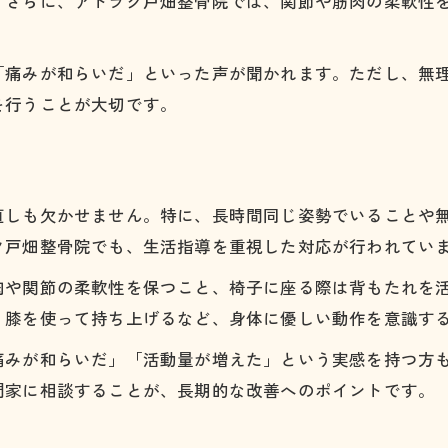
。さらに、アトラク戸畑整骨院では、関節や筋肉の柔軟性
症状進行に悩む方に贈る根本改善のポイント
脊柱管狭窄症の進行を防ぐための注意点
「痛みが和らいだ」といった声が聞かれます。ただし、無
根本改善を目指す整骨院の施術内容とは
を行うことが大切です。
日々のセルフケアが脊柱管狭窄症改善に重要
信頼できる施術者に相談するメリット
症状と向き合うための心構えと実践法
直しも欠かせません。特に、長時間同じ姿勢でいることや
専門家視点で見る脊柱管狭窄症の改善方法
ク戸畑整骨院でも、生活指導を重視した対応が行われてい
脊柱管狭窄症専門家が伝える最新情報
肉や関節の柔軟性を保つこと、椅子に座る際は背もたれを
適切な施術計画で期待できる改善効果
く膝を使って持ち上げるなど、身体に優しい動作を意識す
複数の治療法から選ぶ脊柱管狭窄症対策
痛みが和らいだ」「活動量が増えた」という実感を持つ方
専門家による脊柱管狭窄症のリスク説明
門家に相談することが、長期的な改善へのポイントです。
患者体験談を活かした改善アドバイス