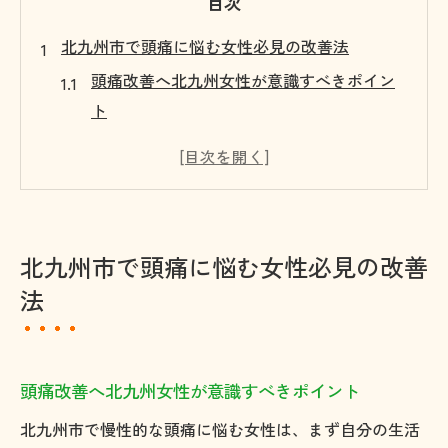
目次
北九州市で頭痛に悩む女性必見の改善法
頭痛改善へ北九州女性が意識すべきポイン
ト
口コミで評判の頭痛外来と活用法の解説
頭痛名医を見極めるための見分け方と注意
点
北九州で信頼される脳神経外科の選び方
北九州市で頭痛に悩む女性必見の改善
頭痛が治らない時に試したい専門相談の活
法
用
慢性的な頭痛改善へ導く生活習慣の工夫
生活習慣の見直しで頭痛改善を目指すコツ
頭痛改善へ北九州女性が意識すべきポイント
日常でできる頭痛予防策と具体的な行動例
北九州市で慢性的な頭痛に悩む女性は、まず自分の生活
睡眠リズムが頭痛軽減に与える影響と対策