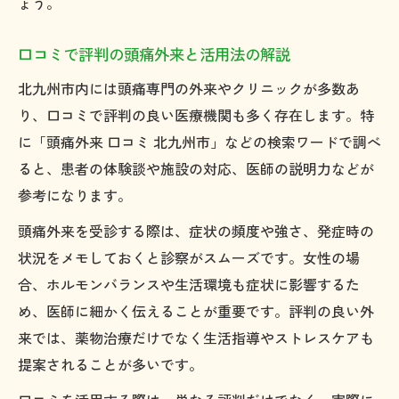
ょう。
女性ホルモンと頭痛発症の関係に注目
頭痛の季節変動を見越した対策の工夫
口コミで評判の頭痛外来と活用法の解説
ストレスによる頭痛ケアとセルフケア実践法
北九州市内には頭痛専門の外来やクリニックが多数あ
ストレスが頭痛を誘発する理由と対策法
り、口コミで評判の良い医療機関も多く存在します。特
自宅でできる簡単な頭痛セルフケア方法
に「頭痛外来 口コミ 北九州市」などの検索ワードで調べ
リラックス習慣が頭痛軽減に効果的な根拠
ると、患者の体験談や施設の対応、医師の説明力などが
参考になります。
呼吸法やストレッチで頭痛を和らげる技術
仕事や育児中の頭痛管理に役立つ工夫
頭痛外来を受診する際は、症状の頻度や強さ、発症時の
状況をメモしておくと診察がスムーズです。女性の場
専門医相談から始める頭痛の根本改善アプロー
合、ホルモンバランスや生活環境も症状に影響するた
チ
め、医師に細かく伝えることが重要です。評判の良い外
頭痛専門医に相談するメリットと注意点
来では、薬物治療だけでなく生活指導やストレスケアも
評判の良い脳神経外科の選び方と比較項目
提案されることが多いです。
問診時に伝えるべき頭痛の症状と経過