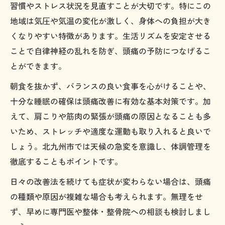
習慣やストレス状況を見直すことが大切です。特にこの
食事や水分補給が頭痛予防に役立つ理由
地域は気圧や気温の変化が激しく、身体への負担が大き
姿勢と運動習慣が頭痛改善に重要な理由
くなりやすい特徴があります。生活リズムを安定させる
頭痛を繰り返すなら抑えておきたい原因と対策
ことで自律神経の乱れを防ぎ、頭痛の予防につなげるこ
頭痛を引き起こす主な原因と症状別の傾向
とができます。
緊張型頭痛・片頭痛の違いと見極めポイン
朝食を抜かず、バランスの良い食事を心がけることや、
ト
十分な睡眠の確保は頭痛改善に有効な基本対策です。加
気圧や天候変化が頭痛に及ぼす影響とは
えて、肩こりや筋肉の緊張が頭痛の原因となることも多
いため、ストレッチや適度な運動も取り入れると良いで
ストレスや肩こりによる頭痛の予防法
しょう。北九州市では天候の急変を意識し、体調管理を
原因別に実践したい頭痛改善の具体策
徹底することもポイントです。
女性に多い頭痛の特徴と北九州の気候の関係性
日々の改善法を続けても症状が変わらない場合は、頭痛
女性特有の頭痛症状と生活への影響を解説
の種類や原因が複雑な場合も考えられます。無理をせ
北九州の気候が頭痛に与える意外な作用
ず、早めに専門医や整体・整骨院への相談も検討しまし
天候変動時に起こる頭痛の特徴と備え方