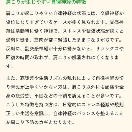
肩こりが生じやすい自律神経の特徴
因
肩こりが起こりやすい自律神経の状態には、交感神経が
ストレスによる肩こりを緩和する生活習慣
優位になりすぎているケースが多く見られます。交感神
の工夫
経は活動時に働く神経で、ストレスや緊張状態が続くと
肩こりとストレスの悪循環を断ち切る方法
過剰に働き、筋肉が常に緊張したままになりがちです。
根本改善を目指す肩こりケアのポイント
反対に、副交感神経が十分に働かないと、リラックスや
肩こりを根本から改善するための自律神経
回復の時間が取れず、肩こりが解消されにくくなりま
ケア
す。
自律神経調整が肩こり根本対策に必要な理
また、寒暖差や生活リズムの乱れによって自律神経の切
由
り替えが上手くいかない方は、肩こり以外にも頭痛や全
肩こり改善で重要な日常生活の見直しポイ
身の疲労感、不眠などの不調を訴えることが多いです。
ント
こうした特徴を持つ方は、日常的にストレス軽減や規則
肩こり根本ケアのための身体の歪み調整方
正しい生活を意識し、自律神経のバランスを整えること
法
が肩こり予防のカギとなります。
自律神経と肩こりに有効なセルフケア習慣