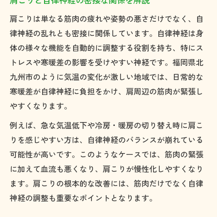
自律神経の乱れを防ぐ寒暖差対策のポイン
肩こりは単なる筋肉の疲れや姿勢の悪さだけでなく、自
ト
律神経の乱れとも密接に関係しています。自律神経は身
肩こりを軽減するための気温差へのアプロ
体の様々な機能を自動的に調整する役割を持ち、特にス
ーチ
トレスや寒暖差の影響を受けやすい神経です。福岡県北
肩こり改善に自律神経調整が欠かせない理由
九州市のように気温の変化が激しい地域では、日常的な
寒暖差が自律神経に負担をかけ、肩周辺の筋肉が緊張し
肩こり改善には自律神経の整えが重要
やすくなります。
自律神経調整が肩こり根本解決に有効な理
由
例えば、急な気温低下や冷房・暖房の切り替え時に肩こ
りを感じやすい方は、自律神経のバランスが崩れている
肩こりと自律神経バランスの深い関連性
可能性が高いです。このようなケースでは、筋肉の緊張
自律神経を整えて肩こりを根本から改善す
に加えて血流も悪くなり、肩こりが慢性化しやすくなり
る方法
ます。肩こりの根本的な改善には、筋肉だけでなく自律
肩こり改善のための自律神経ケアのすすめ
神経の調整も重要なポイントとなります。
身体の歪みから考える肩こり対策のヒント