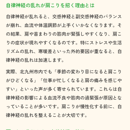
肩こりと身体の歪みが生じる背景を解説
自律神経の乱れが肩こりを招く理由とは
身体の歪みが肩こりや自律神経に与える影
自律神経が乱れると、交感神経と副交感神経のバランス
響
が崩れ、血流や体温調節が上手くいかなくなります。そ
肩こり改善に有効な姿勢と骨格バランスの
の結果、肩や首まわりの筋肉が緊張しやすくなり、肩こ
整え方
りの症状が現れやすくなるのです。特にストレスや生活
自律神経と肩こり対策に必要な身体ケアと
リズムの乱れ、寒暖差といった外的要因が重なると、自
は
律神経の乱れは加速します。
身体の歪みを正す重要性と肩こり予防のポ
実際、北九州市内でも「季節の変わり目になると肩こり
イント
がひどくなる」「仕事が忙しくなると肩の痛みを感じや
ストレスと肩こりの深い関係について解説
すい」といった声が多く寄せられています。これらは自
ストレスが肩こりや自律神経に与える影響
律神経の影響による血流不良や筋肉の過緊張が原因とな
肩こりとストレス反応のメカニズムを理解
っていることが多いです。肩こりが慢性化する前に、自
しよう
律神経の乱れを整えることが大切です。
自律神経の乱れと肩こり悪化のストレス要