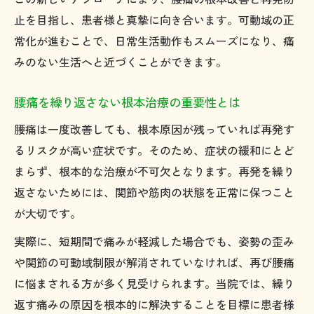
腰痛の再発を防ぐ関節アプローチの実際
止を目指し、患者様と真摯に向き合います。可動域の正
動きの悪い関節を改善する施術の流れ紹介
常化が進むことで、日常生活動作もスムーズになり、痛
腰痛解消のカギは関節の可動域正常化にあ
みのない生活へと近づくことができます。
り
患者様と共に歩む腰痛改善の具体的対策
腰痛を繰り返さない根本治療の重要性とは
再発を防ぐための腰痛根本治療のポイント
腰痛は一度改善しても、根本原因が残っていれば再発す
腰痛の再発防止に必要な根本治療の流れ
るリスクが高い症状です。そのため、症状の緩和にとど
当院が重視する腰痛根本治療の考え方とは
まらず、根本的な治療が不可欠となります。再発を繰り
返さないためには、関節や筋肉の状態を正常に保つこと
関節可動域改善で腰痛を繰り返さない体へ
が大切です。
日常生活で取り入れたい腰痛予防のコツ
患者様に寄り添う腰痛再発予防のサポート
実際に、短期間で痛みが軽減した場合でも、姿勢の歪み
や関節の可動域制限が解消されていなければ、再び腰痛
に悩まされる方が多く見受けられます。当院では、繰り
返す痛みの原因を根本的に解決することを目標に患者様