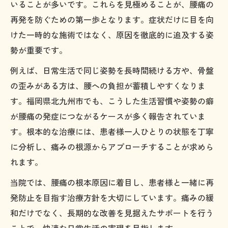
いることが多いです。これらを見極めることが、腰痛の
当院独自の関節アプローチで腰痛改善を目
再発を防ぐための第一歩となります。症状だけに目を向
指す
けた一時的な施術ではなく、原因を徹底的に追及する姿
繰り返す腰痛の背景にある身体の問題を探
勢が重要です。
る
例えば、日常生活で同じ姿勢を長時間続ける方や、骨盤
可動域を正常にする治療で繰り返す痛みに終止
の歪みがある方は、腰への負担が蓄積しやすくなりま
符
す。福岡県北九州市でも、こうした生活習慣や姿勢の癖
関節の動きを回復し腰痛の再発防止を図る
が腰痛の発症につながるケースが多く報告されていま
腰痛改善に不可欠な可動域正常化のポイン
す。根本的な治療には、患者様一人ひとりの状態を丁寧
ト
に分析し、痛みの根源からアプローチすることが求めら
れます。
繰り返す腰痛に可動域アプローチが有効な
理由
当院では、腰痛の根本原因に着目し、患者様と一緒に再
当院の腰痛根本治療が日常生活に与える効
発防止を目指す治療方針を大切にしています。痛みの緩
果
和だけでなく、長期的な改善を見据えたサポートを行う
関節可動域正常化で腰痛に悩まない体づく