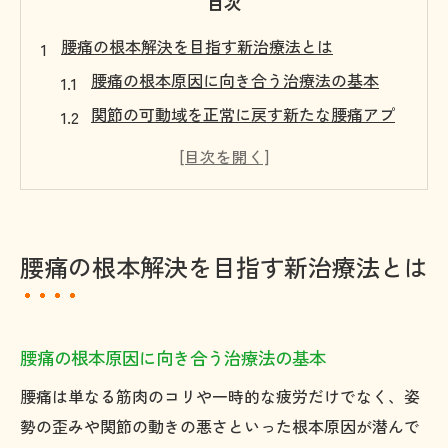
目次
腰痛の根本解決を目指す新治療法とは
腰痛の根本原因に向き合う治療法の基本
関節の可動域を正常に戻す新たな腰痛アプ
ローチ
腰痛を繰り返さない根本治療の重要性とは
当院が大切にする患者様との対話と腰痛改
善
腰痛の根本解決を目指す新治療法とは
腰痛の再発を防ぐための治療ステップ紹介
原因から考える腰痛改善へのアプローチ
腰痛の原因を正しく理解し根本治療へ導く
腰痛の根本原因に向き合う治療法の基本
可動域制限が腰痛にもたらす悪影響を解説
腰痛は単なる筋肉のコリや一時的な疲労だけでなく、姿
腰痛を根本から改善するための原因分析方
勢の歪みや関節の動きの悪さといった根本原因が潜んで
法