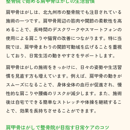
整骨院で始める肩甲骨はがしの生活習慣
整骨院が薦める肩甲骨はがしで猫背を改善
肩甲骨はがしは、北九州市の整骨院でも注目されている
肩こり緩和に整骨院の肩甲骨はがしが効く
施術の一つです。肩甲骨周辺の筋肉や関節の柔軟性を高
仕組み
めることで、長時間のデスクワークやスマートフォンの
肩甲骨はがしが猫背や肩こりに有効な理論
使用による肩こりや猫背の改善につながります。特に当
的背景
院では、肩甲骨まわりの関節可動域を広げることを重視
整骨院で受ける肩甲骨はがしの肩こりケア
しており、日常生活の動きやすさをサポートします。
効果
肩甲骨はがしの施術をきっかけに、日々の姿勢や生活習
猫背解消へ導く整骨院の肩甲骨はがしの理
慣を見直す方も増えています。例えば、肩甲骨の動きが
由
スムーズになることで、身体全体の血行が促進され、慢
身体の不調を整える整骨院の肩甲骨はがし体験
性的な肩こりや腰痛のリスクが減少します。また、施術
整骨院で体験する肩甲骨はがしの流れと安
後は自宅でできる簡単なストレッチや体操を継続するこ
心感
とで、効果を長持ちさせることができます。
肩甲骨はがし体験で整骨院が整える身体の
変化
肩甲骨はがしで整骨院が目指す日常ケアのコツ