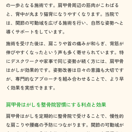
の一歩となる施術です。肩甲骨周辺の筋肉がこわばる
術力
と、背中が丸まり猫背になりやすくなります。当院で
整骨院施術で肩甲骨まわりを柔軟に保つポ
は、関節の可動域を広げる施術を行い、自然な姿勢へと
イント
導くサポートをしています。
柔軟性を高める肩甲骨はがしの効果とは
施術を受けた後は、肩こりや首の痛みが和らぎ、背筋が
整骨院が提案する肩甲骨はがしの柔軟性効
伸びやすくなったという声も多く寄せられています。特
果
にデスクワークや家事で同じ姿勢が続く方には、肩甲骨
肩甲骨はがしで整骨院が期待する可動域の
はがしが効果的です。姿勢改善は日々の意識も大切です
変化
が、専門的なアプローチを組み合わせることで、より早
整骨院の肩甲骨はがしで得る柔軟な身体作
く効果を実感できます。
り
柔軟性向上に特化した整骨院の肩甲骨はが
肩甲骨はがしを整骨院習慣にする利点と効果
し効果
肩甲骨はがしを定期的に整骨院で受けることで、慢性的
整骨院施術による肩甲骨はがしの効果的活
な肩こりや腰痛の予防につながります。関節の可動域が
用法