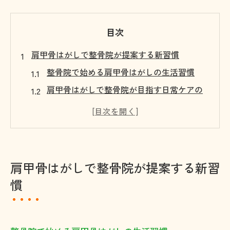
目次
肩甲骨はがしで整骨院が提案する新習慣
整骨院で始める肩甲骨はがしの生活習慣
肩甲骨はがしで整骨院が目指す日常ケアの
コツ
整骨院による肩甲骨はがしで得る姿勢改善
の第一歩
肩甲骨はがしを整骨院習慣にする利点と効
肩甲骨はがしで整骨院が提案する新習
果
慣
整骨院で続ける肩甲骨はがしの新習慣づく
り
猫背や肩こり改善に肩甲骨はがしが有効な理由