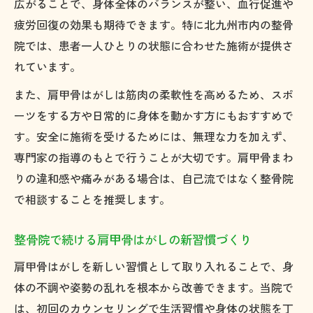
広がることで、身体全体のバランスが整い、血行促進や
肩甲骨はがしはどんな症状にぴったりか解説
疲労回復の効果も期待できます。特に北九州市内の整骨
整骨院の肩甲骨はがしが向く主な症状を紹
院では、患者一人ひとりの状態に合わせた施術が提供さ
介
れています。
肩甲骨はがしを整骨院で受けるべき症状と
また、肩甲骨はがしは筋肉の柔軟性を高めるため、スポ
は
ーツをする方や日常的に身体を動かす方にもおすすめで
整骨院施術の肩甲骨はがしが適した症状一
す。安全に施術を受けるためには、無理な力を加えず、
覧
専門家の指導のもとで行うことが大切です。肩甲骨まわ
肩甲骨はがしが整骨院で支持される症状別
りの違和感や痛みがある場合は、自己流ではなく整骨院
効果
で相談することを推奨します。
肩甲骨はがしが有効な整骨院での症状別ア
整骨院で続ける肩甲骨はがしの新習慣づくり
ドバイス
肩甲骨はがしを新しい習慣として取り入れることで、身
体の不調や姿勢の乱れを根本から改善できます。当院で
は、初回のカウンセリングで生活習慣や身体の状態を丁