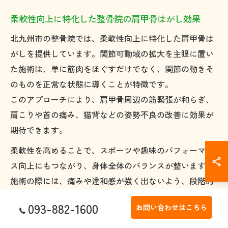
柔軟性向上に特化した整骨院の肩甲骨はがし効果
北九州市の整骨院では、柔軟性向上に特化した肩甲骨は
がしを提供しています。関節可動域の拡大を主眼に置い
た施術は、単に筋肉をほぐすだけでなく、関節の動きそ
のものを正常な状態に導くことが特徴です。
このアプローチにより、肩甲骨周辺の筋緊張が和らぎ、
肩こりや首の痛み、猫背などの姿勢不良の改善に効果が
期待できます。
柔軟性を高めることで、スポーツや趣味のパフォーマン
ス向上にもつながり、身体全体のバランスが整います。
施術の際には、痛みや違和感が強く出ないよう、段階的
に可動域を拡げる工夫を行っているため、初めての方や
093-882-1600
お問い合わせはこちら
高齢の方でも安心して受けられるのが特徴です。