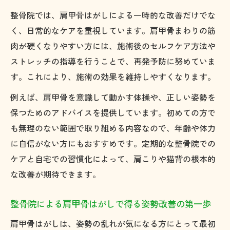
整骨院での肩甲骨はがし体験者の体感ポイ
整骨院では、肩甲骨はがしによる一時的な改善だけでな
ント
く、日常的なケアを重視しています。肩甲骨まわりの筋
肩甲骨はがし体験が整骨院で人気な理由を
肉が硬くなりやすい方には、施術後のセルフケア方法や
解説
ストレッチの指導を行うことで、再発予防に努めていま
整骨院の肩甲骨はがしで実感する身体の不
す。これにより、施術の効果を維持しやすくなります。
調改善
例えば、肩甲骨を意識して動かす体操や、正しい姿勢を
肩甲骨まわりを柔軟にする整骨院施術の特徴
保つためのアドバイスを提供しています。初めての方で
整骨院による肩甲骨はがしの柔軟性向上施
も無理のない範囲で取り組める内容なので、年齢や体力
術法
に自信がない方にもおすすめです。定期的な整骨院での
ケアと自宅での習慣化によって、肩こりや猫背の根本的
肩甲骨まわりをほぐす整骨院施術の具体的
な改善が期待できます。
特徴
整骨院が行う肩甲骨はがし施術の安全性と
整骨院による肩甲骨はがしで得る姿勢改善の第一歩
工夫
肩甲骨はがしは、姿勢の乱れが気になる方にとって最初
肩甲骨まわりの可動域を広げる整骨院の施