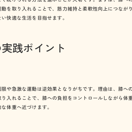
運動を取り入れることで、筋力維持と柔軟性向上につなが
体重管理で膝への負担を軽減する方法
ない快適な生活を目指せます。
膝痛対策に役立つ生活習慣の工夫
膝痛を防ぐための家庭でできるケア
膝痛緩和を目指した日常の意識改革
の実践ポイント
膝痛対策として今できる体重管理法
膝痛に配慮した無理のない体重管理術
膝痛を悪化させない体重調整のポイント
膝痛持ちが実践しやすい体重維持法
制限や急激な運動は逆効果となりがちです。理由は、膝へ
体重管理で膝痛の違和感を軽減する方法
取り入れることで、膝への負担をコントロールしながら体
膝痛がある方のための食事と運動習慣
的な体重へ近づけます。
膝痛改善に向けて始めたい体重管理
快適な暮らしのための膝痛と体重管理の知恵