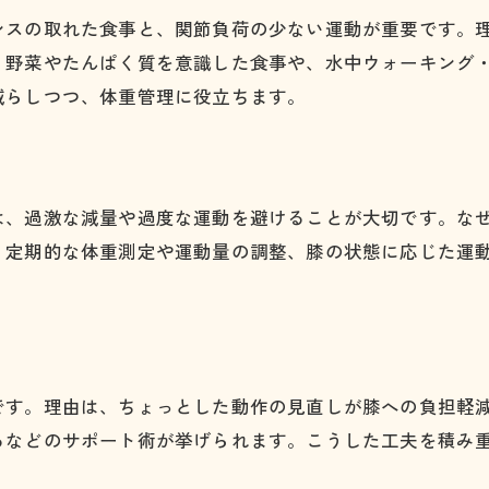
膝痛と体重管理で毎日を笑顔に変える工夫
ンスの取れた食事と、関節負荷の少ない運動が重要です。
膝痛対策と体重管理で得られる快適な生活
、野菜やたんぱく質を意識した食事や、水中ウォーキング
膝痛に負けない体重コントロールの秘訣
減らしつつ、体重管理に役立ちます。
膝痛予防と体重管理の賢い習慣作り
膝痛と体重管理を両立する生活のヒント
膝痛の不安を減らす体重管理の実践知識
は、過激な減量や過度な運動を避けることが大切です。な
、定期的な体重測定や運動量の調整、膝の状態に応じた運
です。理由は、ちょっとした動作の見直しが膝への負担軽
るなどのサポート術が挙げられます。こうした工夫を積み