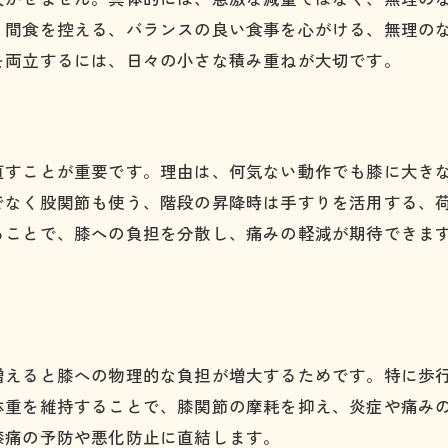
膝痛と体重管理に効く習慣づくりの秘訣
、間食を控える、バランスの良い食事を心がける、無理の
膝への負担減を意識した体重コントロール
を両立するには、日々の小さな積み重ねが大切です。
膝痛が気になる方へ体重管理の重要性
膝痛を抑えるための体重管理の必要性
膝痛持ちに知ってほしい体重管理の効果
直すことが重要です。理由は、何気ない動作でも膝に大き
膝痛予防と体重管理の関連性を理解する
でなく股関節も使う、階段の昇降時は手すりを活用する、
体重管理が膝痛の再発防止につながる理由
ることで、膝への負担を分散し、痛みの軽減が期待できま
膝痛に悩む方のための体重減少のポイント
膝痛の予後を左右する体重管理の意味
体重のコントロールが膝痛改善へ導く理由
膝痛の負担軽減に体重管理がもたらす効果
増えると膝への物理的な負担が増大するためです。特に歩
膝痛悪化を防ぐ体重コントロールの重要性
体重を維持することで、膝関節の摩耗を抑え、炎症や痛み
膝痛の予防や悪化防止に直結します。
膝痛改善へ導く体重管理のメカニズム