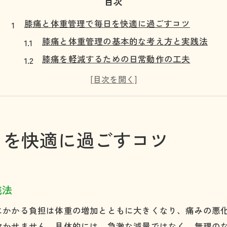
目次
膝痛と体重管理で毎日を快適に過ごすコツ
膝痛と体重管理の基本的な考え方と実践法
膝痛を軽減するための日常動作の工夫
体重管理が膝痛予防につながる理由
膝痛対策と体重管理のバランスを保つ秘訣
膝痛の改善に役立つ生活習慣の見直し
快適な毎日を目指す膝痛ケアのポイント
日を快適に過ごすコツ
膝に優しい体重管理の実践ポイント
膝痛を考慮した無理のない体重管理法
膝にやさしい食事と運動の取り入れ方
践法
体重管理で膝痛を悪化させない工夫
にかかる負担は体重の増加とともに大きくなり、痛みの悪
膝痛がある方のための生活サポート術
欠かせません。具体的には、急激な減量ではなく、無理の