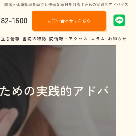
膝痛と体重管理を両立し快適な毎日を目指すための実践的アドバイス
882-1600
お問い合わせはこちら
役立ち情報
当院の特徴
院情報・アクセス
コラム
お知らせ
調の原因
肩こり
トラク戸畑整骨院と他の整骨院、病院との違い
腰痛
ための実践的アドバ
しい靴選び
交通事故
背の真相
股関節
娠中、産後いつから整体は受けられるの？
四十肩
体のあれこれ