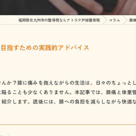
顎関節症
整
福岡県北九州市の整骨院ならアトラク戸畑整骨院
コラム
膝
四十肩・五十肩
美
坐骨神経痛
を目指すための実践的アドバイス
ヘルニア
脊柱管狭窄症
腰椎分離すべり症
せんか？膝に痛みを抱えながらの生活は、日々のちょっと
に陥ることも少なくありません。本記事では、膝痛と体重
ぎっくり腰
く紹介します。読後には、膝への負担を減らしながら快適
股関節痛・変形性股関節
膝の痛み・変形性膝関節