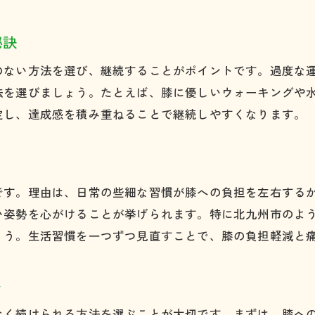
体重を意識した膝痛対策の実践方法
秘訣
膝痛と体重の関係性を知ることのメリット
膝痛緩和に役立つ体重管理の始め方
のない方法を選び、継続することがポイントです。過度な
膝痛緩和を目指すなら体重管理が鍵
法を選びましょう。たとえば、膝に優しいウォーキングや
定し、達成感を積み重ねることで継続しやすくなります。
膝痛緩和に必要な体重管理のコツ
膝痛の根本改善へ導く体重管理の考え方
膝痛と向き合うための体重コントロール法
体重管理が膝痛緩和に与える良い影響
です。理由は、日常の些細な習慣が膝への負担を左右する
い姿勢を心がけることが挙げられます。特に北九州市のよ
膝痛で悩む方へ体重調整のすすめ
ょう。生活習慣を一つずつ見直すことで、膝の負担軽減と
膝痛対策における体重管理の実践例
膝に負担をかけない日常生活の工夫とは
ト
膝痛を予防する正しい姿勢と歩き方
膝痛を和らげるための動作のポイント
なく続けられる方法を選ぶことが大切です。まずは、膝へ