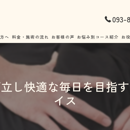
093-
の方へ
料金・施術の流れ
お客様の声
お悩み別コース紹介
お
腰痛
不
首こり・肩こり
ア
両立し快適な毎日を目指す
ストレートネック
正
イス
頭痛
猫
耳鳴り・めまい
妊
自律神経失調症
整