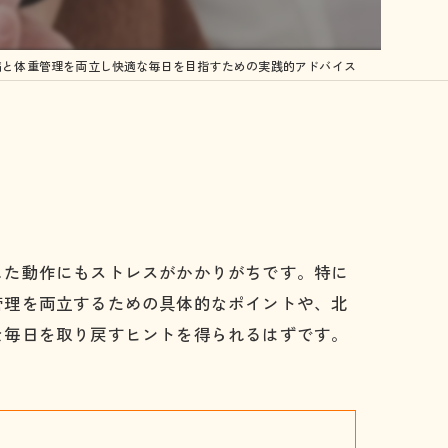
体にはどんな効果があるの？？
痛と体重管理を両立し快適な毎日を目指すための実践的アドバイス
容について…
した動作にもストレスがかかりがちです。特に
管理を両立するための具体的なポイントや、北
な毎日を取り戻すヒントを得られるはずです。
症
症