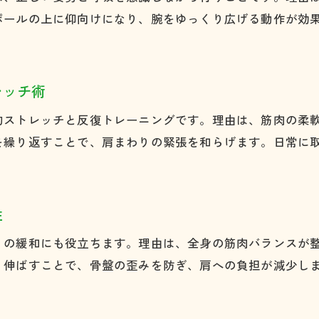
心身のリラックスを導く肩こりストレッチ術
ポールの上に仰向けになり、腕をゆっくり広げる動作が効
肩こりと心身のリラックスを両立するストレッチ法
ストレッチポールで心身を癒す肩こりケア術
肩こり緩和に効果的なリラックスストレッチのコツ
レッチ術
肩こり対策に役立つリラクゼーション方法の紹介
的ストレッチと反復トレーニングです。理由は、筋肉の柔
日々のストレッチで心身ともに肩こり改善
を繰り返すことで、肩まわりの緊張を和らげます。日常に
肩こり解消とリラックス効果を高める習慣
性
りの緩和にも役立ちます。理由は、全身の筋肉バランスが
り伸ばすことで、骨盤の歪みを防ぎ、肩への負担が減少し