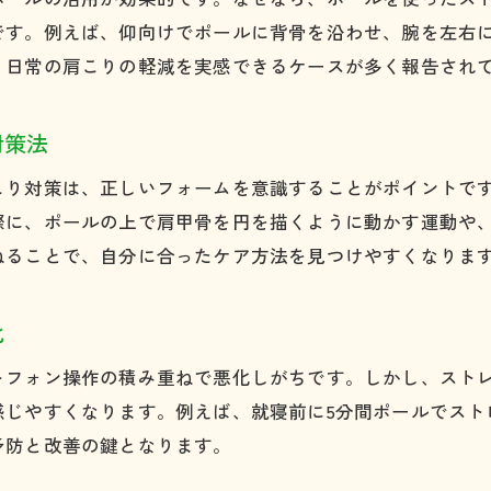
股関節ストレッチと肩こり緩和の関係性
です。例えば、仰向けでポールに背骨を沿わせ、腕を左右
教室で学ぶ肩こりに効くストレッチポール活用
、日常の肩こりの軽減を実感できるケースが多く報告され
肩こり改善を目指す日々のストレッチ習慣
正しいストレッチポール使い方で肩こり対策
対策法
肩こり対策に効果的なポールの正しい使い方
こり対策は、正しいフォームを意識することがポイントで
ストレッチポール使い方の基本と肩こり予防
際に、ポールの上で肩甲骨を円を描くように動かす運動や
肩こり緩和へ導くストレッチポールの姿勢
ねることで、自分に合ったケア方法を見つけやすくなりま
フォームローラーとポール使い方の違い解説
肩こりに悩む方のための安全なポール利用法
化
肩こり対策のための毎日のストレッチ実践
トフォン操作の積み重ねで悪化しがちです。しかし、スト
肩こりに悩む方へストレッチポール活用法
感じやすくなります。例えば、就寝前に5分間ポールでスト
肩こりを和らげるストレッチポール活用術
予防と改善の鍵となります。
教室で学ぶ肩こり改善のポール活用ポイント