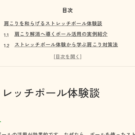
目次
肩こりを和らげるストレッチポール体験談
肩こり解消へ導くポール活用の実例紹介
ストレッチポール体験から学ぶ肩こり対策法
肩こりに悩む日常とポール使用後の変化
ルネサンスストレッチボールで肩こりを緩和
ストレッチポール教室の体験談と肩こりの効果
ポール体験で感じた肩こりの改善ポイント
トレッチポール体験談
ストレッチポールで肩こり改善の秘訣を探る
肩こりに効くストレッチポールの選び方とコツ
ストレッチポールで肩こり軽減の秘訣とは何か
介
肩こり解消に役立つアスリート流ストレッチ術
ポールの活用が効果的です。なぜなら、ポールを使ったス