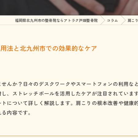
顎関節症
整
福岡県北九州市の整骨院ならアトラク戸畑整骨院
コラム
肩こ
四十肩・五十肩
美
坐骨神経痛
活用法と北九州市での効果的なケア
ヘルニア
脊柱管狭窄症
腰椎分離すべり症
ませんか？日々のデスクワークやスマートフォンの利用な
対し、ストレッチポールを活用したケアが注目されていま
ぎっくり腰
ートについて詳しく解説します。肩こりの根本改善や健康
股関節痛・変形性股関節
れる内容です。
膝の痛み・変形性膝関節