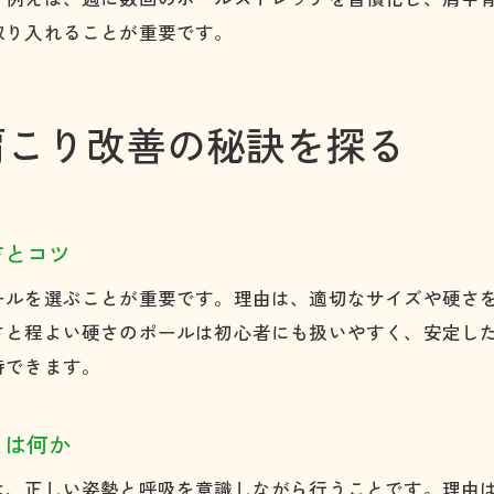
菱形筋ストレッチで肩こりを根本からケア
取り入れることが重要です。
ストレッチポールを使った菱形筋の緩和効果
肩こり改善に役立つ菱形筋ストレッチの方法
肩こり改善の秘訣を探る
ポールで実践する菱形筋ストレッチの手順
肩こり対策に最適な菱形筋ストレッチの習慣
ストレッチポールで姿勢を整え肩こり予防へ
方とコツ
肩こり予防に効く正しい姿勢とポール活用
ールを選ぶことが重要です。理由は、適切なサイズや硬さ
ストレッチポールが肩こり予防に果たす役割
さと程よい硬さのポールは初心者にも扱いやすく、安定し
日常生活でできる肩こり予防ストレッチ術
待できます。
姿勢改善で肩こりを防ぐポールの使い方
ポール習慣で肩こり知らずの身体を目指す
とは何か
肩こり緩和のための姿勢維持ポイント
は、正しい姿勢と呼吸を意識しながら行うことです。理由