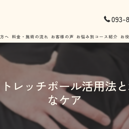
093-
の方へ
料金・施術の流れ
お客様の声
お悩み別コース紹介
お
腰痛
不
首こり・肩こり
ア
ストレッチポール活用法と
ストレートネック
正
なケア
頭痛
猫
耳鳴り・めまい
妊
自律神経失調症
整