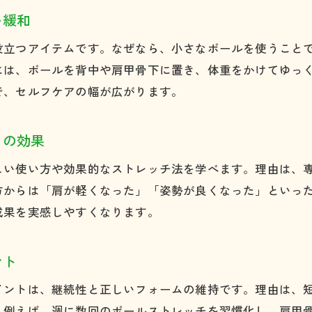
ポールを用いた肩こりセルフケアの始め方
を緩和
アスリートも実践する肩こり解消法の紹介
役立つアイテムです。なぜなら、小さなボールを使うこと
肩こりに特化したストレッチポール教室の魅力
には、ボールを背中や肩甲骨下に置き、体重をかけてゆっ
日常で続ける肩こり予防のストレッチ方法
で、セルフケアの幅が広がります。
フォームローラーとの違いから肩こりケアを考える
肩こりケアにおけるポールとフォームローラーの違
りの効果
フォームローラー比較で見る肩こり改善のポイント
しい使い方や効果的なストレッチ法を学べます。理由は、
肩こり解消に適した器具選びと使い分け方
方からは「肩が軽くなった」「姿勢が良くなった」といっ
ストレッチポールならではの肩こり効果とは
成果を実感しやすくなります。
フォームローラーとポールの使い方と肩こり対策
どちらが肩こりに有効か実践例で比較検証
ント
菱形筋ストレッチが肩こりに与える影響とは
イントは、継続性と正しいフォームの維持です。理由は、
肩こりと菱形筋ストレッチの関係性を解説
。例えば、週に数回のポールストレッチを習慣化し、肩甲