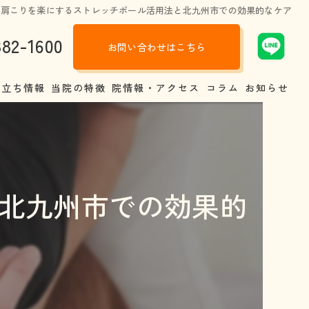
肩こりを楽にするストレッチポール活用法と北九州市での効果的なケア
882-1600
お問い合わせはこちら
役立ち情報
当院の特徴
院情報・アクセス
コラム
お知らせ
調の原因
肩こり
トラク戸畑整骨院と他の整骨院、病院との違い
腰痛
北九州市での効果的
しい靴選び
交通事故
背の真相
股関節
娠中、産後いつから整体は受けられるの？
四十肩
体のあれこれ