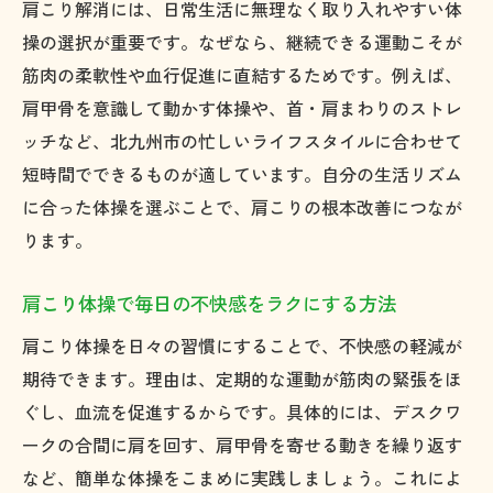
肩こり解消には、日常生活に無理なく取り入れやすい体
自宅でできる肩こり体操の実践ポイント
操の選択が重要です。なぜなら、継続できる運動こそが
肩こり軽減のための生活習慣の見直し方
筋肉の柔軟性や血行促進に直結するためです。例えば、
オフィスで活用できる肩こりストレッチ法
肩甲骨を意識して動かす体操や、首・肩まわりのストレ
肩こり対策を続けるためのコツと工夫
ッチなど、北九州市の忙しいライフスタイルに合わせて
肩こりを引き起こす姿勢の癖を正す方法
短時間でできるものが適しています。自分の生活リズム
に合った体操を選ぶことで、肩こりの根本改善につなが
日常的な肩こり体操で快適な毎日を実現
ります。
肩甲骨まわりの柔軟性向上術とは
肩こりに効く肩甲骨ストレッチの基本
肩こり体操で毎日の不快感をラクにする方法
肩甲骨はがしで肩こりを根本から改善
肩こり体操を日々の習慣にすることで、不快感の軽減が
肩こり体操で柔軟性アップを目指す方法
期待できます。理由は、定期的な運動が筋肉の緊張をほ
肩甲骨まわりの筋肉をほぐすセルフケア
ぐし、血流を促進するからです。具体的には、デスクワ
肩こり予防には肩甲骨の動きがカギになる
ークの合間に肩を回す、肩甲骨を寄せる動きを繰り返す
柔軟性向上が肩こり解消につながる理由
など、簡単な体操をこまめに実践しましょう。これによ