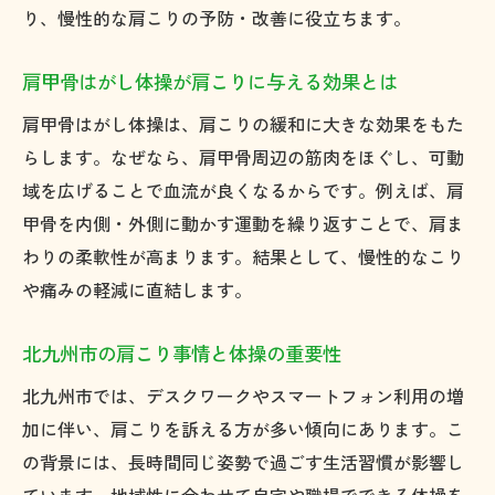
自分で実践できる肩こりセルフケア
り、慢性的な肩こりの予防・改善に役立ちます。
毎日できる肩こりセルフ体操のポイント
肩甲骨はがし体操が肩こりに与える効果とは
肩こり改善に役立つ簡単セルフマッサージ
肩甲骨はがし体操は、肩こりの緩和に大きな効果をもた
肩甲骨周辺をほぐすセルフケアのコツ
らします。なぜなら、肩甲骨周辺の筋肉をほぐし、可動
自宅やオフィスで肩こりを和らげる方法
域を広げることで血流が良くなるからです。例えば、肩
肩こりセルフケアを習慣にする工夫
甲骨を内側・外側に動かす運動を繰り返すことで、肩ま
セルフケアで肩こりの再発を防ぐ方法
わりの柔軟性が高まります。結果として、慢性的なこり
北九州市発・肩こりに効く体操法紹介
や痛みの軽減に直結します。
北九州市で注目の肩こり体操を徹底紹介
北九州市の肩こり事情と体操の重要性
肩こりを和らげる人気体操の特徴と魅力
地域性を活かした肩こり解消体操の工夫
北九州市では、デスクワークやスマートフォン利用の増
加に伴い、肩こりを訴える方が多い傾向にあります。こ
肩甲骨はがし体操が北九州市で人気の理由
の背景には、長時間同じ姿勢で過ごす生活習慣が影響し
北九州市の肩こり対策体操の実践事例