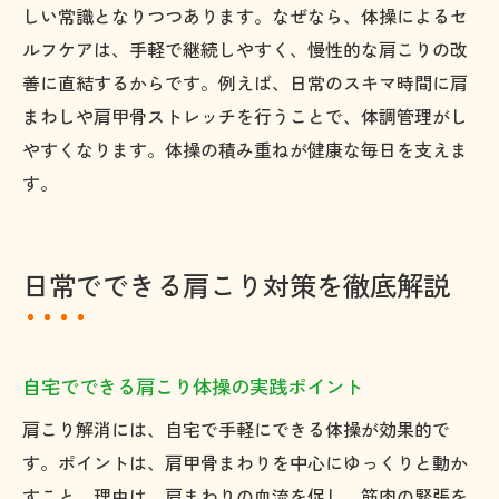
しい常識となりつつあります。なぜなら、体操によるセ
肩まわりの筋肉をゆるめる体操のコツ
ルフケアは、手軽で継続しやすく、慢性的な肩こりの改
手軽にできる肩こりストレッチ習慣のすす
善に直結するからです。例えば、日常のスキマ時間に肩
め
まわしや肩甲骨ストレッチを行うことで、体調管理がし
快適生活へ肩こり体操の実践をおすすめ
やすくなります。体操の積み重ねが健康な毎日を支えま
す。
肩こり体操で毎日を快適に過ごすコツ
肩こり解消体操の継続が健康生活の秘訣
肩こりに悩まない快適生活のための習慣
日常でできる肩こり対策を徹底解説
肩こり体操を続けるモチベーション維持術
肩こり予防で心も体もリフレッシュする方
法
自宅でできる肩こり体操の実践ポイント
肩こり体操を家族や職場で広めるメリット
肩こり解消には、自宅で手軽にできる体操が効果的で
す。ポイントは、肩甲骨まわりを中心にゆっくりと動か
すこと。理由は、肩まわりの血流を促し、筋肉の緊張を