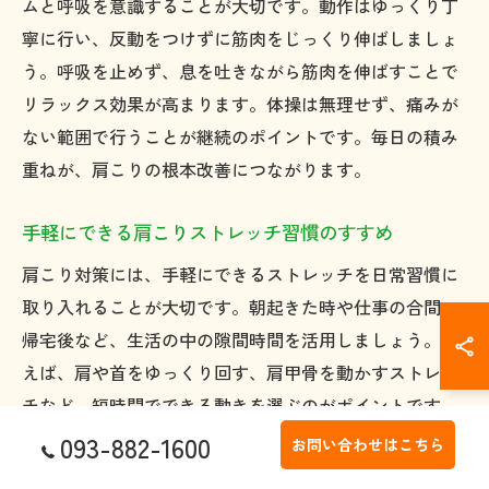
ムと呼吸を意識することが大切です。動作はゆっくり丁
寧に行い、反動をつけずに筋肉をじっくり伸ばしましょ
う。呼吸を止めず、息を吐きながら筋肉を伸ばすことで
リラックス効果が高まります。体操は無理せず、痛みが
ない範囲で行うことが継続のポイントです。毎日の積み
重ねが、肩こりの根本改善につながります。
手軽にできる肩こりストレッチ習慣のすすめ
肩こり対策には、手軽にできるストレッチを日常習慣に
取り入れることが大切です。朝起きた時や仕事の合間、
帰宅後など、生活の中の隙間時間を活用しましょう。例
えば、肩や首をゆっくり回す、肩甲骨を動かすストレッ
チなど、短時間でできる動きを選ぶのがポイントです。
継続的なストレッチ習慣が、肩こり予防と快適な毎日へ
093-882-1600
お問い合わせはこちら
の第一歩となります。