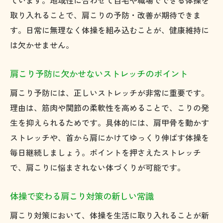
ています。地域性に合わせて自宅や職場でできる体操を
肩こり体操教室の選び方と活用ポイント
取り入れることで、肩こりの予防・改善が期待できま
肩こりの原因と体操による予防ポイント
す。日常に無理なく体操を組み込むことが、健康維持に
肩こりの主な原因を正しく理解する方法
は欠かせません。
体操で肩こりを予防するためのポイント
肩こりに悩む人が知っておくべき生活習慣
肩こり予防に欠かせないストレッチのポイント
肩こりを防ぐための姿勢と動作のコツ
肩こり予防には、正しいストレッチが非常に重要です。
体操が肩こり予防に効果的な理由とは
理由は、筋肉や関節の柔軟性を高めることで、こりの発
生を抑えられるためです。具体的には、肩甲骨を動かす
肩こり体操を取り入れた予防習慣の作り方
ストレッチや、首から肩にかけてゆっくり伸ばす体操を
肩まわりをほぐす簡単ストレッチ術
毎日継続しましょう。ポイントを押さえたストレッチ
肩こりを和らげる簡単ストレッチの紹介
で、肩こりに悩まされない体づくりが可能です。
肩甲骨まわりを柔らかくするストレッチ法
忙しい人でも続けやすい肩こり解消術
体操で変わる肩こり対策の新しい常識
肩こりを感じた時のリフレッシュストレッ
肩こり対策において、体操を生活に取り入れることが新
チ