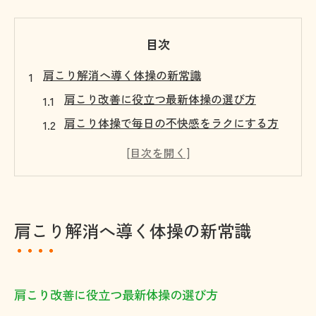
目次
肩こり解消へ導く体操の新常識
肩こり改善に役立つ最新体操の選び方
肩こり体操で毎日の不快感をラクにする方
法
肩甲骨はがし体操が肩こりに与える効果と
は
北九州市の肩こり事情と体操の重要性
肩こり解消へ導く体操の新常識
肩こり予防に欠かせないストレッチのポイ
ント
体操で変わる肩こり対策の新しい常識
肩こり改善に役立つ最新体操の選び方
日常でできる肩こり対策を徹底解説