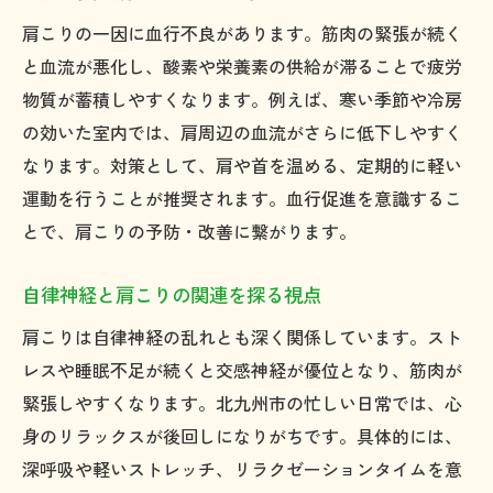
加齢が肩こりに及ぼす変化と対策
肩こりの一因に血行不良があります。筋肉の緊張が続く
加齢による肩こり体質の変化を知る
と血流が悪化し、酸素や栄養素の供給が滞ることで疲労
年齢別に異なる肩こりの特徴と対策
物質が蓄積しやすくなります。例えば、寒い季節や冷房
筋力低下と肩こり発生の関連性に注目
の効いた室内では、肩周辺の血流がさらに低下しやすく
シニア世代におすすめの肩こり予防法
なります。対策として、肩や首を温める、定期的に軽い
運動を行うことが推奨されます。血行促進を意識するこ
加齢に伴う肩こりのセルフケア方法
とで、肩こりの予防・改善に繋がります。
健康寿命を伸ばす肩こり対策のポイント
肩こり予防に役立つ生活習慣の工夫
自律神経と肩こりの関連を探る視点
毎日の動作で肩こりを防ぐ工夫を紹介
肩こりは自律神経の乱れとも深く関係しています。スト
肩こり予防に有効なストレッチ習慣
レスや睡眠不足が続くと交感神経が優位となり、筋肉が
こまめな休憩で肩こりリスクを軽減
緊張しやすくなります。北九州市の忙しい日常では、心
バランスの良い食生活が肩こり予防に重要
身のリラックスが後回しになりがちです。具体的には、
肩こりを防ぐ睡眠環境の整え方
深呼吸や軽いストレッチ、リラクゼーションタイムを意