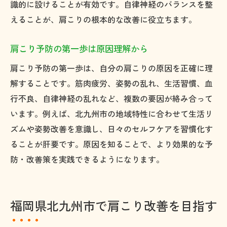
日常で取り入れやすい肩こり対策法
識的に設けることが有効です。自律神経のバランスを整
えることが、肩こりの根本的な改善に役立ちます。
肩こり解消を実現するための具体策
肩こり改善に効果的なセルフケアの方法
肩こり予防の第一歩は原因理解から
運動やマッサージで肩こりを和らげる
肩こり予防の第一歩は、自分の肩こりの原因を正確に理
温熱療法が肩こり緩和に役立つ理由
解することです。筋肉疲労、姿勢の乱れ、生活習慣、血
専門家による肩こりケア活用のポイント
行不良、自律神経の乱れなど、複数の要因が絡み合って
肩こり症状を改善した実体験エピソード
います。例えば、北九州市の地域特性に合わせて生活リ
快適な日々を実現する肩こり解消習慣
ズムや姿勢改善を意識し、日々のセルフケアを習慣化す
ることが肝要です。原因を知ることで、より効果的な予
防・改善策を実践できるようになります。
福岡県北九州市で肩こり改善を目指す