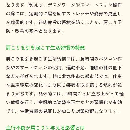
なります。例えば、デスクワークやスマートフォン操作
精神的緊張が肩こりを引き起こす理由
の際には、定期的に肩を回すストレッチや姿勢の見直し
ストレス軽減が肩こり改善につながる
が効果的です。筋肉疲労の蓄積を防ぐことが、肩こり予
肩こり悪化を防ぐストレス対策の実践法
防・改善の基本となります。
心身のバランス回復が肩こり予防の鍵
ストレス性肩こりを見抜くチェックポイン
肩こりを引き起こす生活習慣の特徴
ト
肩こりを引き起こす生活習慣には、長時間のパソコン作
姿勢と肩こりのメカニズムを深掘り
業やスマートフォンの使用、運動不足、睡眠の質の低下
悪い姿勢が招く肩こりのメカニズム解説
などが挙げられます。特に北九州市の都市部では、仕事
姿勢改善が肩こり軽減に効果的な理由
や生活環境の変化により同じ姿勢を取り続ける傾向が強
まりがちです。具体的には、1時間ごとに立ち上がって軽
猫背や前かがみと肩こりの関連性
い体操を行う、意識的に姿勢を正すなどの習慣化が有効
正しい座り方で肩こりを予防する方法
です。生活習慣の見直しが肩こり対策の鍵となります。
肩こり予防に役立つ日常姿勢の工夫
無理なく続ける姿勢改善習慣の始め方
血行不良が肩こりに与える影響とは