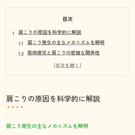
目次
肩こりの原因を科学的に解説
肩こり発生の主なメカニズムを解明
筋肉疲労と肩こりの密接な関係性
肩こりを引き起こす生活習慣の特徴
血行不良が肩こりに与える影響とは
自律神経と肩こりの関連を探る視点
肩こり予防の第一歩は原因理解から
肩こりの原因を科学的に解説
福岡県北九州市で肩こり改善を目指す
北九州市で受けられる肩こり改善法
肩こり相談に役立つ北九州市の医療情報
肩こり発生の主なメカニズムを解明
地域密着型の肩こり対策サービスを紹介