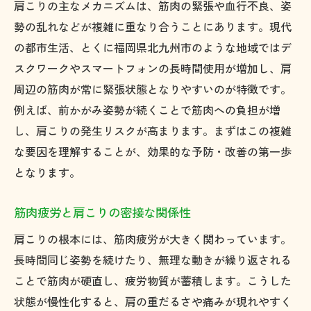
肩こりの主なメカニズムは、筋肉の緊張や血行不良、姿
北九州市で支持される肩こり予防法とは
勢の乱れなどが複雑に重なり合うことにあります。現代
市内で実践できる肩こりセルフケア方法
の都市生活、とくに福岡県北九州市のような地域ではデ
スクワークやスマートフォンの長時間使用が増加し、肩
地域の特徴を踏まえた肩こり対策の工夫
周辺の筋肉が常に緊張状態となりやすいのが特徴です。
日常生活に潜む肩こりリスクとは
例えば、前かがみ姿勢が続くことで筋肉への負担が増
日常の動作が肩こりを招く理由を解説
し、肩こりの発生リスクが高まります。まずはこの複雑
長時間同じ姿勢が肩こりを悪化させる仕組
な要因を理解することが、効果的な予防・改善の第一歩
み
となります。
スマートフォン使用と肩こりの関係
家事や仕事で注意したい肩こりリスク
筋肉疲労と肩こりの密接な関係性
生活習慣の見直しで肩こりを防ぐコツ
肩こりの根本には、筋肉疲労が大きく関わっています。
肩こり予防に役立つ日常習慣のポイント
長時間同じ姿勢を続けたり、無理な動きが繰り返される
ストレスが肩こりに与える影響を探る
ことで筋肉が硬直し、疲労物質が蓄積します。こうした
状態が慢性化すると、肩の重だるさや痛みが現れやすく
ストレスと肩こりの深い関係を解説