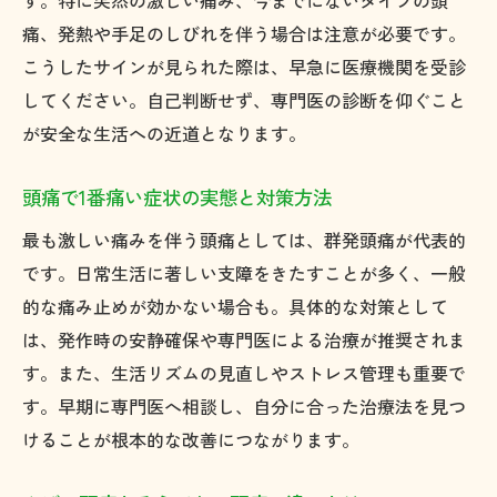
す。特に突然の激しい痛み、今までにないタイプの頭
実際の口コミから選ぶ頭痛専門クリニック
痛、発熱や手足のしびれを伴う場合は注意が必要です。
頭痛相談できる信頼できる医師の探し方
こうしたサインが見られた際は、早急に医療機関を受診
してください。自己判断せず、専門医の診断を仰ぐこと
口コミで人気の脳神経外科のポイント
が安全な生活への近道となります。
頭痛外来を選ぶ際に注目すべき口コミ情報
頭痛外来選びで失敗しないためのコツ
頭痛で1番痛い症状の実態と対策方法
頭痛外来の診療内容を事前に確認しよう
最も激しい痛みを伴う頭痛としては、群発頭痛が代表的
評判や口コミを活かした選び方の工夫
です。日常生活に著しい支障をきたすことが多く、一般
アクセスや通いやすさも頭痛外来選びの鍵
的な痛み止めが効かない場合も。具体的な対策として
専門医の経歴や専門性をチェックしよう
は、発作時の安静確保や専門医による治療が推奨されま
自分の頭痛種類に合う外来を選ぶポイント
す。また、生活リズムの見直しやストレス管理も重要で
初診時に確認したい頭痛外来のポイント
す。早期に専門医へ相談し、自分に合った治療法を見つ
けることが根本的な改善につながります。
安心できる頭痛対策を実践するために
頭痛記録をつけて症状の傾向を把握する