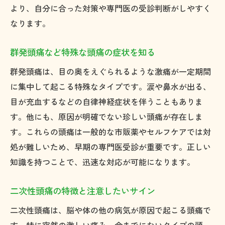
より、自分に合った対策や専門医の受診判断がしやすく
睡眠不足が頭痛に与える影響とは
なります。
生活リズムが崩れたときの頭痛対策
頭痛が続くときに見直したい生活習慣
群発頭痛など特殊な頭痛の症状を知る
危険な頭痛が疑われるときの見分け方
群発頭痛は、目の奥をえぐられるような激痛が一定期間
すぐに受診が必要な頭痛の症状とは
に集中して起こる特殊なタイプです。涙や鼻水が出る、
やばい頭痛の特徴を正しく知るために
目が充血するなどの自律神経症状を伴うこともありま
す。他にも、原因が明確でない珍しい頭痛が存在しま
二次性頭痛の見分け方と注意ポイント
す。これらの頭痛は一般的な市販薬やセルフケアでは対
突然の激しい頭痛が起きた場合の対応
処が難しいため、早期の専門医受診が重要です。正しい
頭痛以外の症状に注目する重要性
知識を持つことで、迅速な対応が可能になります。
危険な頭痛と日常的な頭痛の違いを解説
口コミで話題の北九州頭痛相談先まとめ
二次性頭痛の特徴と注意したいサイン
頭痛外来の口コミで評判の良い医療機関
二次性頭痛は、脳や体の他の病気が原因で起こる頭痛で
北九州市で相談しやすい頭痛外来の特徴