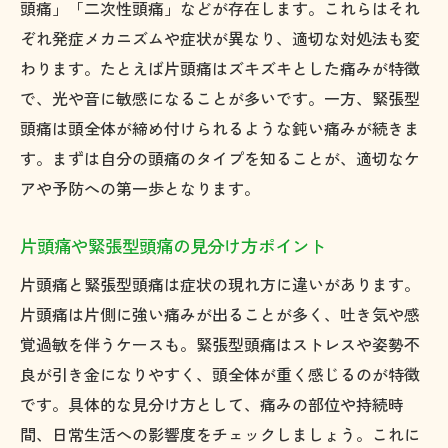
頭痛外来の診療内容と相談ポイント
頭痛」「二次性頭痛」などが存在します。これらはそれ
評判の良い脳神経外科の選び方を解説
ぞれ発症メカニズムや症状が異なり、適切な対処法も変
わります。たとえば片頭痛はズキズキとした痛みが特徴
頭痛相談なら北九州市の医療機関へ
で、光や音に敏感になることが多いです。一方、緊張型
自分に合う頭痛対処法を見つけるヒント
頭痛は頭全体が締め付けられるような鈍い痛みが続きま
頭痛の種類別おすすめ対処法を紹介
す。まずは自分の頭痛のタイプを知ることが、適切なケ
市販薬と専門治療の使い分けのコツ
アや予防への第一歩となります。
生活習慣でできる頭痛予防ポイント
ストレス管理と頭痛軽減の関係を解説
片頭痛や緊張型頭痛の見分け方ポイント
セルフケアで改善できる頭痛の特徴
片頭痛と緊張型頭痛は症状の現れ方に違いがあります。
頭痛専門医に相談するタイミングとは
片頭痛は片側に強い痛みが出ることが多く、吐き気や感
日常生活で気をつけたい頭痛のサイン
覚過敏を伴うケースも。緊張型頭痛はストレスや姿勢不
良が引き金になりやすく、頭全体が重く感じるのが特徴
日常で見逃しやすい頭痛の危険サイン
です。具体的な見分け方として、痛みの部位や持続時
天候や気圧変化による頭痛の特徴
間、日常生活への影響度をチェックしましょう。これに
仕事中や通勤時に起こる頭痛の注意点