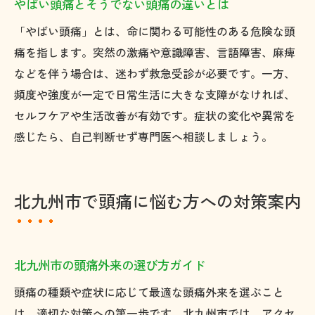
やばい頭痛とそうでない頭痛の違いとは
医療機関との連携で安心の頭痛対策を
「やばい頭痛」とは、命に関わる可能性のある危険な頭
日常で続けられる頭痛予防法の紹介
痛を指します。突然の激痛や意識障害、言語障害、麻痺
頭痛専門医と一緒に考える対策方法
などを伴う場合は、迷わず救急受診が必要です。一方、
頭痛の種類ごとに適した予防と対応を知る
頻度や強度が一定で日常生活に大きな支障がなければ、
安心して通える頭痛相談先を見つけるコツ
セルフケアや生活改善が有効です。症状の変化や異常を
感じたら、自己判断せず専門医へ相談しましょう。
北九州市で頭痛に悩む方への対策案内
北九州市の頭痛外来の選び方ガイド
頭痛の種類や症状に応じて最適な頭痛外来を選ぶこと
は、適切な対策への第一歩です。北九州市では、アクセ