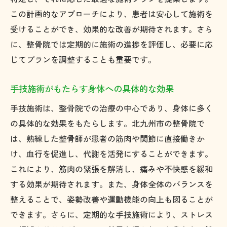
この計画的なアプローチにより、患者は安心して施術を
整骨院利用者からのリアルな声とその価値
受けることができ、効果的な改善が期待されます。さら
整骨院の利用で地域の健康を支える
に、整骨院では定期的に施術の進捗を評価し、必要に応
整骨院による地域交流と健康促進活動
じてプランを調整することも重要です。
整骨院での施術が北九州市で注目される理由と
その効果
手技施術がもたらす身体への具体的な効果
整骨院で期待できる施術の効果とは
手技施術は、整骨院での治療の中心であり、身体に多く
施術が注目される理由とその社会的背景
の具体的な効果をもたらします。北九州市の整骨院で
北九州市の整骨院が提供する独自の施術
は、熟練した整骨師が患者の筋肉や関節に直接働きか
整骨院での施術がもたらす健康的な変化
け、血行を促進し、代謝を活発にすることができます。
注目される施術の実績とその裏付け
これにより、筋肉の緊張を解消し、痛みや不快感を緩和
する効果が期待されます。また、身体全体のバランスを
整骨院の施術が注目される理由を探る
整えることで、姿勢改善や運動機能の向上も図ることが
北九州市で見つける安心の整骨院おすすめ施術
できます。さらに、定期的な手技施術により、ストレス
法