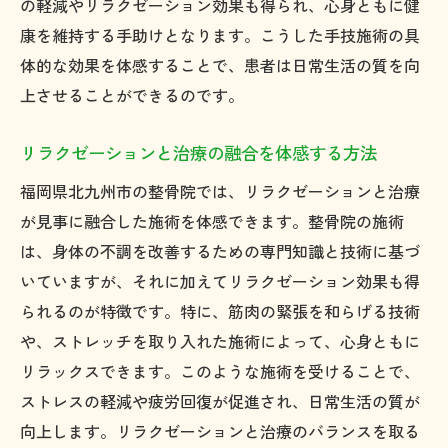
の軽減やリラクゼーション効果も得られ、心身ともに健
安心して通える整骨院の選び方
康を維持する手助けとなります。こうした手技施術の具
おすすめ施術法の特徴とその効果
体的な効果を体感することで、患者は日常生活の質を向
整骨院での施術が安心できる理由
上させることができるのです。
北九州市での施術体験とその口コミ
リラクゼーションと治療の融合を体感する方法
整骨院施術における安全性の追求
おすすめ施術法を体験するメリット
福岡県北九州市の整骨院では、リラクゼーションと治療
福岡県北九州市の整骨院の施術で健康生活を手
が見事に融合した施術を体感できます。整骨院の施術
に入れる
は、身体の不調を改善するための専門知識と技術に基づ
いていますが、それに加えてリラクゼーション効果も得
整骨院の施術がもたらす健康維持の方法
られるのが特徴です。特に、筋肉の緊張を和らげる技術
施術を通して得られる健康的なライフスタ
や、ストレッチを取り入れた施術によって、心身ともに
イル
リラックスできます。このような施術を受けることで、
北九州市の整骨院施術で健康を取り戻す実
ストレスの軽減や疲労回復が促進され、日常生活の質が
例
向上します。リラクゼーションと治療のバランスを取る
健康生活のために整骨院ができること