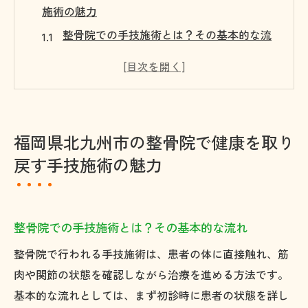
施術の魅力
整骨院での手技施術とは？その基本的な流
れ
北九州市で評判の手技施術のポイント
体の不調に応じた施術計画の立て方
手技施術がもたらす身体への具体的な効果
福岡県北九州市の整骨院で健康を取り
リラクゼーションと治療の融合を体感する
戻す手技施術の魅力
方法
健康を取り戻すための整骨院での習慣
地元で評判の整骨院の選び方と施術の効果を活
整骨院での手技施術とは？その基本的な流れ
かす方法
整骨院で行われる手技施術は、患者の体に直接触れ、筋
良い整骨院を見つけるためのチェックポイ
肉や関節の状態を確認しながら治療を進める方法です。
ント
基本的な流れとしては、まず初診時に患者の状態を詳し
口コミで人気の整骨院を選ぶ際の注意点