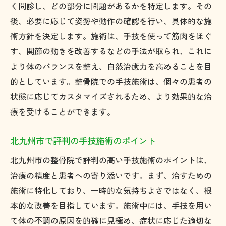
く問診し、どの部分に問題があるかを特定します。その
北九州市の整骨院での施術を最大限に活か
後、必要に応じて姿勢や動作の確認を行い、具体的な施
す方法
術方針を決定します。施術は、手技を使って筋肉をほぐ
施術前後のケアがもたらす効果的な結果
す、関節の動きを改善するなどの手法が取られ、これに
整骨院での施術の効果を長持ちさせるため
より体のバランスを整え、自然治癒力を高めることを目
に
的としています。整骨院での手技施術は、個々の患者の
地元で評判の整骨院の特徴と選び方
状態に応じてカスタマイズされるため、より効果的な治
療を受けることができます。
北九州市の整骨院手技施術がもたらす健康の秘
密
北九州市で評判の手技施術のポイント
整骨院手技施術で改善できる症状とは？
北九州市の整骨院で評判の高い手技施術のポイントは、
施術による血行促進とその効果
治療の精度と患者への寄り添いです。まず、治すための
北九州市の整骨院が行う独自の施術法
施術に特化しており、一時的な気持ちよさではなく、根
整骨院施術による免疫力向上の仕組み
本的な改善を目指しています。施術中には、手技を用い
ストレス解消に役立つ手技施術の特徴
て体の不調の原因を的確に見極め、症状に応じた適切な