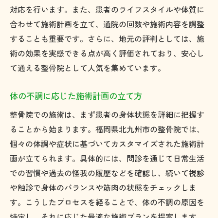
整骨院の施術で得られる心身のバランス
対応を行います。また、患者のライフスタイルや体質に
整骨院選びのポイント福岡県北九州市で人気の
合わせて施術計画を立て、通院の回数や施術内容を調整
理由
することも重要です。さらに、地元の評判としては、施
整骨院の選び方：何を基準に選ぶべきか
術の効果を実感できる点が高く評価されており、安心し
て通える整骨院として人気を集めています。
人気の整骨院が提供するサービスの違い
福岡県北九州市の整骨院の魅力とは
体の不調に応じた施術計画の立て方
整骨院の人気が高い理由とその背景
整骨院での施術は、まず患者の身体状態を詳細に把握す
親しみやすさと技術力が整骨院選びのカギ
ることから始まります。福岡県北九州市の整骨院では、
地元で支持される整骨院の特徴
個々の体調や症状に基づいてカスタマイズされた施術計
信頼できる整骨院で健康を目指す福岡県北九州
画が立てられます。具体的には、問診を通じて日常生活
市の地元情報
での習慣や過去の怪我の履歴などを確認し、続いて視診
信頼できる整骨院の見分け方とその基準
や触診で身体のバランスや筋肉の状態をチェックしま
地元密着型整骨院の強みとは
す。こうしたプロセスを経ることで、体の不調の原因を
北九州市の整骨院が地域に貢献する方法
特定し、それに応じた最適な施術プランを提案します。