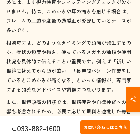
めには、まず視力検査やフィッティングチェックが欠か
せません。特に、こめかみや耳の痛みを感じる場合は、
フレームの圧迫や度数の過矯正が影響しているケースが
多いです。
相談時には、どのようなタイミングで頭痛が発生するの
か、症状の頻度や強さ、使っているメガネの種類や使用
状況を具体的に伝えることが重要です。例えば「新しい
眼鏡に替えてから頭が重い」「長時間パソコン作業をし
ているとこめかみが痛くなる」といった情報が、専門家
による的確なアドバイスや調整につながります。
また、眼鏡頭痛の相談では、眼精疲労や自律神経への影
響も考慮されるため、必要に応じて眼科と連携した総合
的なチェックが推奨されます。事前予約が必要な場合も
093-882-1600
お問い合わせはこちら
あるため、戸畑区の医療機関・店舗の口コミや実績、相
談体制を確認し、自分に合った場所を選ぶことがポイン