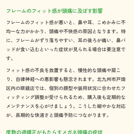
方法
フレームのフィット感が頭痛に及ぼす影響
メガネ頭痛とカラーレンズの最新研究動向
フレームのフィット感が悪いと、鼻や耳、こめかみに不
戸畑区で実践できるメガネ頭痛対策まとめ
均一な力がかかり、頭痛や不快感の原因となります。特
戸畑区で受けられるメガネ頭痛相談のポイ
に、フレームがずり落ちやすい、耳の後ろが痛い、鼻パ
ント
ッドが食い込むといった症状が見られる場合は要注意で
眼鏡頭痛対策を地域のサービスで実践する
す。
方法
フィット感の不良を放置すると、慢性的な頭痛や肩こ
地域の専門家に学ぶメガネ頭痛改善のアド
り、自律神経への悪影響も懸念されます。北九州市戸畑
バイス
区内の眼鏡店では、個別の顔型や装用状況に合わせたフ
セルフケアと専門ケアを組み合わせた対策
ィッティング調整が受けられるため、購入後も定期的な
法
メンテナンスを心がけましょう。こうした細やかな対応
戸畑区で実践できる最新のメガネ頭痛予防
が、長期的な快適さと頭痛予防につながります。
術
度数の過矯正がもたらすメガネ頭痛の症状