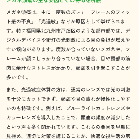
る理由
メガネ頭痛は、主に「度数のズレ」「フレームのフィッ
偏頭痛と光の刺激が重なる場合の対処法
ト感の不良」「光過敏」などが原因として挙げられま
度数が合わないメガネ頭痛の見極め方
す。特に福岡県北九州市戸畑区のような都市部では、デ
光過敏対策としての適切なレンズ選び
ジタルデバイスや街灯の光刺激による目の負担が増えや
自律神経の乱れとメガネ頭痛の関係性
すい傾向があります。度数が合っていないメガネや、フ
レームが顔にしっかり合っていない場合、目や頭部の筋
自律神経バランスとメガネ頭痛の密接な関
肉に余計なストレスがかかり、頭痛を引き起こすことが
係
多いです。
合わない眼鏡が自律神経に悪影響を及ぼす
理由
また、光過敏症体質の方は、通常のレンズでは光の刺激
を十分にカットできず、頭痛や目の疲れが慢性化しやす
メガネ頭痛とストレスの関連性を理解する
いのも特徴です。例えば、ブルーライトカットレンズや
視覚情報過多と自律神経の乱れが頭痛を招
カラーレンズを導入したことで、頭痛の頻度が減少した
く
という声も多く聞かれています。これらの要因を早期に
自律神経を整えるメガネの選び方とケア方
見極め、適切に対策を講じることが、快適な視生活の第
法