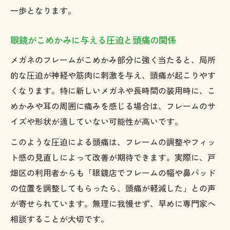
一歩となります。
こめかみや耳の痛みを改善する秘訣
こめかみの痛みがメガネ頭痛に与える影響
眼鏡がこめかみに与える圧迫と頭痛の関係
耳周りの締め付けによる頭痛の対策方法
メガネのフレームがこめかみ部分に強く当たると、局所
フィット感の調整でメガネ頭痛を軽減する
的な圧迫が神経や筋肉に刺激を与え、頭痛が起こりやす
コツ
くなります。特に新しいメガネや長時間の装用時に、こ
眼鏡頭痛を防ぐメンテナンスの重要ポイン
めかみや耳の周囲に痛みを感じる場合は、フレームのサ
ト
イズや形状が適していない可能性が高いです。
こめかみと耳のケアで快適なメガネ生活へ
このような圧迫による頭痛は、フレームの調整やフィッ
カラーレンズ活用で偏頭痛を和らげる方法
ト感の見直しによって改善が期待できます。実際に、戸
カラーレンズがメガネ頭痛に効果的な理由
畑区の利用者からも「眼鏡店でフレームの幅や鼻パッド
偏頭痛軽減におすすめのカラーレンズ選び
の位置を調整してもらったら、頭痛が軽減した」との声
が寄せられています。無理に我慢せず、早めに専門家へ
JINSやZoffのサングラスが注目される背景
相談することが大切です。
青色光カットレンズで光過敏症を緩和する