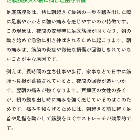
体重増加が足底筋膜炎リスクを高める理由
足底筋膜炎は、特に朝起きて最初の一歩を踏み出した際
足首や背骨の硬さと足底筋膜炎の関係性
に足裏やかかとに強い痛みを感じやすいのが特徴です。
日常動作に潜む足底筋膜炎リスクとは
この現象は、夜間の安静時に足底筋膜が固くなり、朝の
動き始めで急激に引き伸ばされるために起こります。朝
長時間の立ち仕事と足底筋膜炎の関係
の痛みは、筋膜の炎症や微細な損傷が回復しきれていな
ウォーキングが足底筋膜炎に及ぼす影響
いことが主な原因です。
家事中の動作が足底筋膜炎を悪化させる理
例えば、長時間の立ち仕事や歩行、家事などで日中に筋
由
膜へ負担が蓄積されていると、夜間の回復が追いつか
不適切な歩き方が足底筋膜炎を招く仕組み
ず、翌朝の痛みが強くなります。戸畑区の女性の多く
足底筋膜炎リスクを高める生活習慣とは
が、朝の動き出し時に痛みを強く感じているのはこのた
女性が快適に歩くための足底ケア実践法
めです。痛みを和らげるためには、朝起きる前に軽く足
足底筋膜炎予防に役立つストレッチ方法
首や足指を動かして筋膜をほぐすストレッチが効果的で
日常でできる足底筋膜炎セルフケアのコツ
す。
足底筋膜炎に効果的な靴選びのポイント