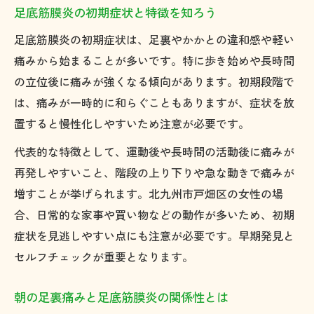
足底筋膜炎の初期症状と特徴を知ろう
正しい歩き方で足底筋膜炎を防ぐには
足底筋膜炎対策にインソールは有効か
足底筋膜炎の初期症状は、足裏やかかとの違和感や軽い
痛みから始まることが多いです。特に歩き始めや長時間
再発防止へ体のバランス改善をめざして
の立位後に痛みが強くなる傾向があります。初期段階で
足底筋膜炎を繰り返さない体づくりの秘訣
は、痛みが一時的に和らぐこともありますが、症状を放
全身バランス改善が足底筋膜炎再発防止に
置すると慢性化しやすいため注意が必要です。
重要
代表的な特徴として、運動後や長時間の活動後に痛みが
筋力低下予防と足底筋膜炎対策のポイント
再発しやすいこと、階段の上り下りや急な動きで痛みが
姿勢改善による足底筋膜炎リスク低減法
増すことが挙げられます。北九州市戸畑区の女性の場
足底筋膜炎再発防止に必要な生活習慣の見
合、日常的な家事や買い物などの動作が多いため、初期
直し
症状を見逃しやすい点にも注意が必要です。早期発見と
保険適用や治療費の疑問にもやさしく回答
セルフチェックが重要となります。
足底筋膜炎の治療費や保険適用の基本知識
足底筋膜炎はどこで相談すべきかを解説
朝の足裏痛みと足底筋膜炎の関係性とは