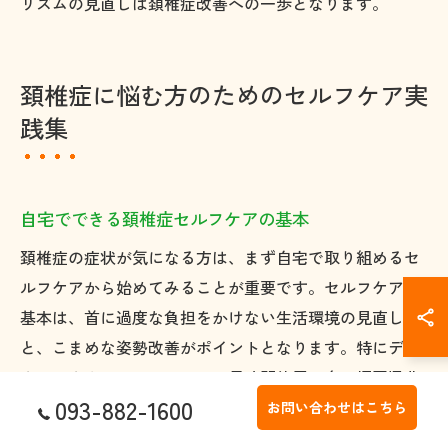
リズムの見直しは頚椎症改善への一歩となります。
頚椎症に悩む方のためのセルフケア実
践集
自宅でできる頚椎症セルフケアの基本
頚椎症の症状が気になる方は、まず自宅で取り組めるセ
ルフケアから始めてみることが重要です。セルフケアの
基本は、首に過度な負担をかけない生活環境の見直し
と、こまめな姿勢改善がポイントとなります。特にデス
クワークやスマートフォンの長時間使用が多い福岡県北
093-882-1600
九州市戸畑区の方は、日常的に首や肩の違和感を感じや
お問い合わせはこちら
すく、症状の悪化や再発を招きやすい傾向があります。