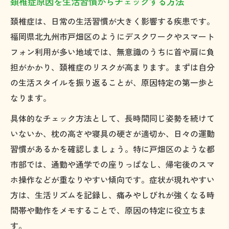
頚椎症原因を生活習慣からチェックする方法
地域の特徴に合った頚椎症対策を考える
頚椎症は、日常の生活習慣が大きく影響する疾患です。
戸畑 整体や整骨院を活用した頚椎症予防
福岡県北九州市戸畑区のようにデスクワークやスマート
頚椎症を防ぐための通いやすい予防習慣
フォン利用が多い地域では、無意識のうちに首や肩に負
デスクワークが招く頚椎症リスクと対策
担がかかり、頚椎症のリスクが高まります。まずは自分
頚椎症リスクを減らすデスクワーク改善法
の生活スタイルを振り返ることが、原因特定の第一歩と
なります。
長時間作業が頚椎症を招く理由と対処法
頚椎症予防に効く座り方と姿勢のポイント
具体的なチェック方法として、長時間同じ姿勢を続けて
いないか、枕の高さや寝具の硬さが適切か、日々の運動
デスクワーク中の頚椎症対策ストレッチ法
習慣があるかを確認しましょう。特に戸畑区のような都
頚椎症に悩む方が意識すべき働き方の工夫
市部では、通勤や通学での座りっぱなし、帰宅後のスマ
しびれや痛みの改善へ導く生活習慣とは
ホ操作などが重なりやすい傾向です。症状が現れやすい
頚椎症のしびれ改善に役立つ生活習慣
方は、生活リズムを記録し、痛みやしびれが強くなる時
痛みを軽減するための頚椎症セルフケア習
間帯や動作をメモすることで、原因の特定に役立ちま
慣
す。