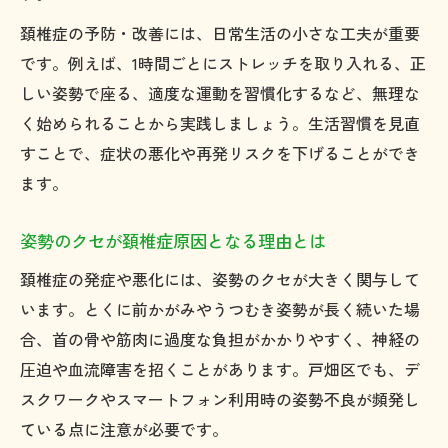
頚椎症と運動習慣の関係を解説します
頚椎症の予防・改善には、日常生活の小さな工夫が重要
食事や睡眠が頚椎症症状に与える影響
です。例えば、1時間ごとにストレッチを取り入れる、正
しびれ緩和のための生活リズム見直し方法
しい姿勢で座る、適度な運動を習慣化するなど、無理な
頚椎症に悩む方のためのセルフケア実践集
く始められることから実践しましょう。生活習慣を見直
自宅でできる頚椎症セルフケアの基本
すことで、症状の悪化や再発リスクを下げることができ
ます。
頚椎症対策のストレッチと体操実践例
頚椎症に効果的なリラックス方法を紹介
姿勢のクセが頚椎症原因となる理由とは
セルフケアで頚椎症悪化を防ぐコツ
頚椎症の発症や悪化には、姿勢のクセが大きく関与して
整骨院と連携した頚椎症セルフケア活用法
います。とくに前かがみやうつむき姿勢が長く続いた場
症状悪化を防ぐための生活ポイント総まとめ
合、首の骨や筋肉に過度な負担がかかりやすく、神経の
頚椎症の悪化を防ぐために意識したい習慣
圧迫や血流障害を招くことがあります。戸畑区でも、デ
日常で見直すべき頚椎症予防生活ポイント
スクワークやスマートフォン利用時の姿勢不良が頻発し
早めの対策が頚椎症再発防止に役立つ理由
ている点に注意が必要です。