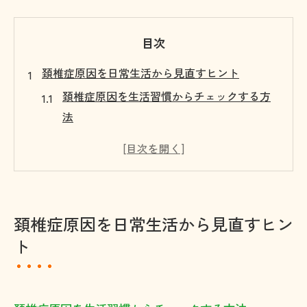
目次
頚椎症原因を日常生活から見直すヒント
頚椎症原因を生活習慣からチェックする方
法
姿勢のクセが頚椎症原因となる理由とは
頚椎症を防ぐための毎日の動作ポイント
スマホやデスク作業と頚椎症原因の関係性
首や肩の違和感と頚椎症原因のつながり
頚椎症原因を日常生活から見直すヒン
戸畑区で気をつけたい頚椎症の予防策
ト
頚椎症予防に役立つ戸畑区の生活アドバイ
ス
戸畑区で実践できる頚椎症の予防ポイント