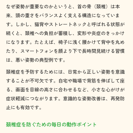
症状管理に重要な頚椎症セルフチェック法
なぜ姿勢が重要なのかというと、首の骨（頚椎）は本
頚椎症原因を知って生活に活かす秘訣
来、頭の重さをバランスよく支える構造になっていま
す。しかし、猫背やストレートネックと呼ばれる状態が
続くと、頚椎への負担が蓄積し、変形や炎症のきっかけ
になります。たとえば、椅子に浅く腰かけて背中を丸め
たり、スマートフォンを顔より下で長時間見続ける習慣
は、悪い姿勢の典型例です。
頚椎症を予防するためには、日常から正しい姿勢を意識
することが不可欠です。自宅や職場で背筋を伸ばして座
る、画面を目線の高さに合わせるなど、小さな心がけが
症状軽減につながります。意識的な姿勢改善は、再発防
止にも有効です。
頚椎症を防ぐための毎日の動作ポイント